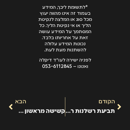
*לתשומת ליבך, המידע
בעמוד זה אינו מהווה יעוץ
מכל סוג או המלצה לנקיטת
הליך או אי נקיטת הליך. כל
המסתמך על המידע עושה
זאת על אחריותו בלבד.
נכונות המידע עלולה
להשתנות מעת לעת.
לפניה ישירה לעו"ד דיקלה
053-6112845
ואנונו –
הקודם
הבא
תביעת רשלנות רפואית שיניים
קשישה מראשון לציון התעוררה מטיפול שיניים ונדהמה לגלות מה עשה הרופא