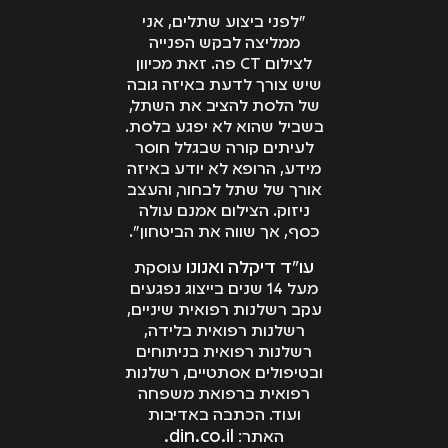
"לפני ביצוע שתלים, אני
ממליצה לבקש הפנייה
לצילום CT פה. זאת מכיוון
שיש צורך לדעת באיזה גובה
של הלסת להציב את השתל,
בשביל שהוא לא יפגע בלסת.
לעיתים קורה שבגלל חוסר
מידע, הרופא לא יודע באיזה
אורך של שתל לבחור, והעצב
ניזוק. הצילום אמנם עולה
כסף, אך שווה את הביטחון".
עו"ד דיקלה ואנונו
עוסקת
מעל 14 שנים בייצוג נפגעים
עקב רשלנות רפואית שיניים,
רשלנות רפואית בלידה,
רשלנות רפואית בניתוחים
ובטיפולים אסתטיים, רשלנות
רפואית ברפואת משפחה
ועוד. הכתבה באדיבות
din.co.il.
האתר: