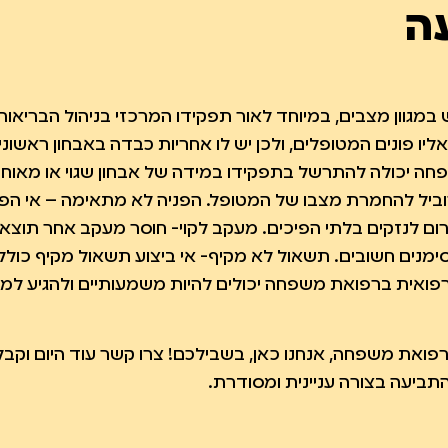
ם ומשפר את חייו של המטופל, אך ישנם מקרים של
עה
, של בעיות רפואיות שלא אובחנו במועד,
ר, סיכויי הריפוי גבוהים יותר, הטיפולים או
גוון מצבים, במיוחד לאור תפקידו המרכזי בניהול הבריאות
תקינים גבוהים הרבה יותר.
ו פונים המטופלים, ולכן יש לו אחריות כבדה באבחון ראשוני
חה יכולה להתרשל בתפקידו במידה של אבחון שגוי או מאוחר
וביל להחמרת מצבו של המטופל. הפניה לא מתאימה – אי הפנ
רום לנזקים בלתי הפיכים. מעקב לקוי- חוסר מעקב אחר תוצא
מנים חשובים. תשאול לא מקיף- אי ביצוע תשאול מקיף כולל
רפואית ברפואת משפחה יכולים להיות משמעותיים ולהגיע למלי
ואת משפחה, אנחנו כאן, בשבילכם! צרו קשר עוד היום וקבל
ביעה בצורה עניינית ומסודרת.