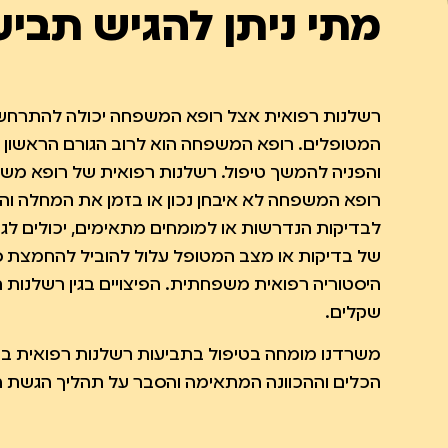
במועד, ניתן טיפול רפואי מתאים, והאבחון מציל חיי
מתי ניתן להגיש תבי
רשלנות רפואית אצל רופא המשפחה של איחור באבחון
שעלולים לגרום למטופל נזק, נכות קשה ואף למוות.
חשוב לדעת, כי ככול שבעיה רפואית מאובחנת מוקדם יות
רשלנות רפואית אצל רופא המשפחה יכולה להתרחש במ
הניתוחים קלים יותר, והסיכויים להחלים ולחזור לחיים 
המטופלים. רופא המשפחה הוא לרוב הגורם הראשון אלי
והפניה להמשך טיפול. רשלנות רפואית של רופא משפ
רופא המשפחה לא איבחן נכון או בזמן את המחלה וה
לבדיקות הנדרשות או למומחים מתאימים, יכולים לג
של בדיקות או מצב המטופל עלול להוביל להחמצת סי
היסטוריה רפואית משפחתית. הפיצויים בגין רשלנות 
שקלים.
משרדנו מומחה בטיפול בתביעות רשלנות רפואית ברפ
הכלים וההכוונה המתאימה והסבר על תהליך הגשת הת