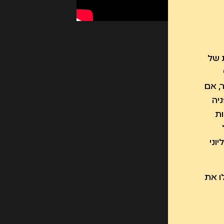
 של
, אם
יה
ות
וני
ו את