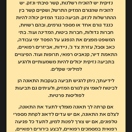
נזיקית יש להוכיח רשלנות, קשר סיבתי ונזק. יש
להוכיח שהגורם המזיק התרשל, ושקיים קשר בין
ההתרשלות לנזק. תביעה כנגד המזיק יכולה להיות
כנגד גורם אחד או מספר גורמים, ובהם רשויות,
חברות גדולות, חברות ביטוח, המדינה ועוד. בתי
המשפט מפצים את הנפגע על הפסד ימי עבודה,
כאב וסבל, עזרת צד ג', ניידות, אביזרים רפואיים,
התאמת דיור, קנאביס רפואי, תרופות ועוד. הפיצויים
בתביעה נזיקית יכולים להיות משמעותיים ולהגיע
למיליוני שקלים.
לידיעתך, ניתן להגיש תביעה בעקבות התאונה הן
לביטוח לאומי והן לגורם המזיק, ולעיתים גם תביעות
לפוליסות פרטיות.
אם קרתה לך תאונה מומלץ לתעד את התאונה,
לצלם את התאונה, אם יש עדים לדאוג לקחת מספרי
טלפונים, אם יש צורך לפנות למיון, לתעד כל פגיעה
רפואית במסמכים רפואיים, לבצע בירורים רפואיים,