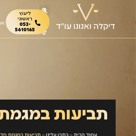
ליעוץ
ראשוני
או
052-
5610165
עמוד הבית
»
כתבו עלינו
»
תביעות במגמת חדש