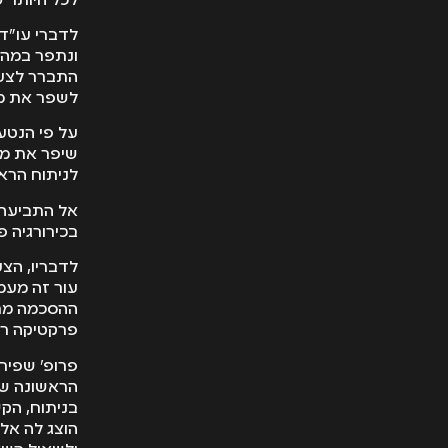
לכל היותר 
ונתפר במהל
התברר לצעי
לשפר את מ
על פי הנטע
שיפר את מר
לניתוח הראש
אל התביעה 
בכירורגיה פ
לדבריו, הצ
עור זה מעמ
ההסכמה מרצ
פרקטיקה רפ
פרופ' שפיר
הראשונה של 
בניתוח, הקש
הוצג לה אלא