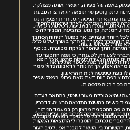
מוק באפה של צעירה, השאיר אותה מצולקת
יתוח כתקין, וטען שהתוצאה הלא רצויה נובעת
ביעת עתק אותה הגישה המנותחת הצעירה נגד
פנתה למנתח האסתטי, לאחר שרצתה להסיר
ה ואנונו, העוסקת בתביעות רשלנות רפואית.
מדיו. המנתח, כך נטען בתביעה, הסביר לה כי
לכל היותר שעתיים, אך בפועל הניתוח הסתבך
לדברי עו"ד ואנונו, לאחר הניתוח התברר לצעירה כי חתך באורך של 8 מ"מ
לא פחות משלוש שעות.
 הניתוח, חתך שהפך לצלקת מכוערת. בנוסף
תברר לצעירה, לטענתה, כי אפה התכער עד
תיים פנתה הצעירה לניתוח מתקן, אצל רופא
 ניתוח מתקן על מנת לשפר את מראהו.
מראה אפה, אך זה נותר לדאבונה גדול ממה
לו בעת שניגשה לניתוח הראשון.
תח צורפה חוות דעת מאת פרופ' רפאל שפיר,
ה בכירורגיה פלסטית.
דעה שהיא סובלת מעור שומני, בהתאם לעדה
עמיד קשיים בהשגת התוצאה הרצויה. לדבריו,
ת טופס ההסכמה מרצון רק במעמד הניתוח,
תו: "בטופס ההסכמה לניתוח אף, עליו חתמה,
 דבר המנוגד לכל פרקטיקה רפואית מקובלת.
הסברים נכתב: "הוסברו לי התוצאות המקוות
וח, הקשורות בין השאר למבנה אפי, לטיב העור