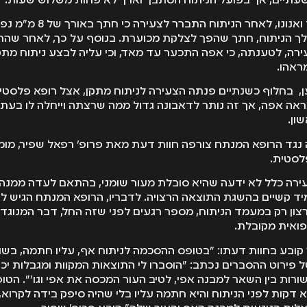
שעתיים, אך בפועל הניתוח הסתבך וארך לא פחות משלוש שעות.
לדברי עו"ד ואנונו, לאחר הניתוח התב
ך הניתוח, חתך שהפך לצלקת מכוערת. בנוסף על כך, לאחר שהח
רה, לטענתה, כי אפה התכער עד מאד, וכי עליה לבצע ניתוח מתק
ראהו.
ן, בחלוף כשנתיים פנתה הצעירה לניתוח מתקן, אצל רופא פלסטי
אה אפה, אך זה נותר לדאבונה גדול ממה שרצתה וייחלה לו בעת
ון.
נגד הרופא המנתח צורפה חוות דעת מאת פרופ' רפאל שפיר, מומ
לסטית.
עירה כלל לא ידעה שהיא סובלת מעור שומני, בהתאם לעדה ממנה ה
יד קשיים בהשגת התוצאה הרצויה. לדבריו, הרופא המנתח הגיש ל
ון רק במעמד הניתוח, מספר רגעים לפני שזה החל, דבר המנוגד 
ואית מקובלת.
 קובע בחוות דעתו: "בטופס ההסכמה לניתוח אף, עליו חתמה, בשו
פירוט ההסברים נכתב: "הוסברו לי התוצאות המקוות ומגבלות יכו
ורות בין השאר למבנה אפי, לטיב העור המכסה את אפי וגו'". הטו
 דקות לפני הניתוח והיא חתמה עליו בלי שהיה סיפק בידה לקרוא,