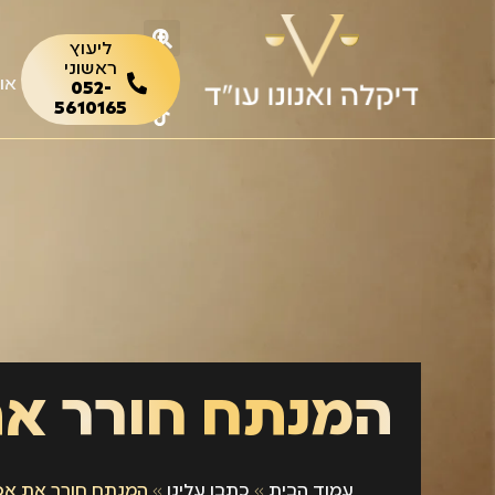
ליעוץ
ראשוני
או
052-
5610165
עמוד הבית
»
כתבו עלינו
»
המנתח חורר את אפ