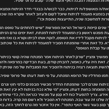
לות הנוגעות למבנה האף והעור שלה" קובע פרופ' שפיר.
את/ה מאושפז/ת לניתוח, כבר לבוש/ה בבגדי חדר הניתוח ונמצא ב
אין בנמצא מועמד לניתוח שיוכל לקום ולעזוב לאחר שקרא מה שכת
ות למחשבה שניה, התייעצות נוספת וכו'".
ר שנים קיימת בישראל הוראה מפורשת "שיש להחתים על טופס ה
 מפגש ראשון בין המועמד לניתוח למנתח, זאת ימים טרם הניתוח
ניתוח מקבל לידיו את הטופס, לוקח אותו לביתו וקורא בו ואז מא
. כל זאת אחרי שהמנתח הסביר למועמד לניתוח את כל שכתוב 
ו על קבלת הטופס".
 ממשיך ומציין "שרק לאחר הניתוח אמר המנתח שהיה קושי בניתוח
. זאת היה עליו, כאמור, להבחין קודם, בעת הבדיקה במרפאה ולה
להשיג תוצאה רצויה בניתוח ולהסביר את המגבלות של מה שניתן ל
תמו מחדליו של הרופא המנתח, על פי חוות דעתו של פרופ' שפיר.
ניתוח שגרם לכך שהמנתח החדיר מכשיר מבפנים כלפי חוץ וגרם ל
המומחה בחוות דעתו, ומציין "מי שלא נכח בניתוח לא יבין זאת ולא
אירע. צריך להפעיל כוח לא קטן על מכשיר כנראה חד, כדי שיחדו
ה שלנו זה עור עבה. המנתח לא הסביר ולא רשם מה קרה. בדוח הנ
 קטן בעור גשר האף נתפר". אין כל אזכור מה גרם לחתך הזה, בא