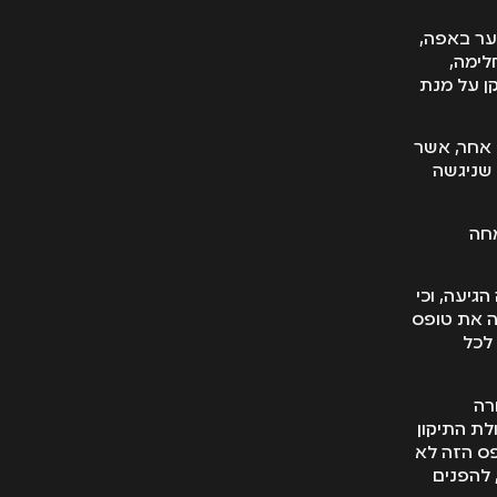
רר לצעירה כי חתך באורך של 8 מ"מ נפער באפה,
לימה,
ן על מנת
 אחר, אשר
 שניגשה
חה
גיעה, וכי
ה את טופס
לכל
רה
לת התיקון
פס הזה לא
 להפנים