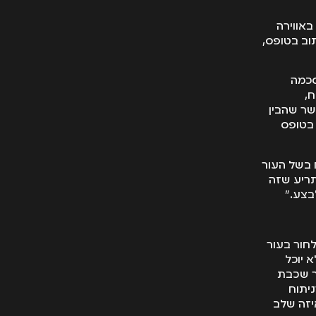
אווירה
וב בטופס,
סכמה
,
שר שהבין
בטופס
 בשל העור
תריע שזה
בצע."
חור בעור
 יוכל
ר שכבת
יתוח
יזה שלב