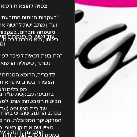
צפויה להוצאות רפואי
"בעקבות הניתוח התובעת ל
ועדין מתביישת לחשוף את
משפחה וחברים. בעקבות 
עוד נטען, כי בעקבות הנ
ביטחון, היא מרבה לבכות, 
ומ
"התובעת זכאית לפיכך לפיצו
נכותה, טיפוליה הרפואיי
לדבריה, הרופא המנתח 
הצעירה בטרם ניתח אותה
מקובלים ולא
בתביעה מבקשת עו"ד וא
הביטוח המבטחת אותו, לפצ
של בית המשפט (עד 2.5 מיליון שקלים) בגין רשלנות רפואית
בכתב ההגנה, שהגיש באחרונ
הפרקטיקה המקובלת. הרופא 
מציין שהוא תוקן באופן 
התביעה נדונה בימ
במסגרת כתב הגנתו, חוזר ה