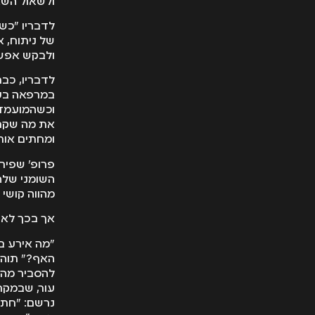
ולשאול השא
לדבריו "כש
של ניתוח, 
ולבקש אפשר
לדבריו, כב
במרפאה בעת
וכשהמועמד ל
את מה שקרא
ומחתים אות
פרופ' שפיר
השומני שלה
מהווה קושי 
אך בכך לא 
"מה אירע ב
האף?" תוהה 
להסביר מה 
עור, שבמקר
נרשם: "חתך