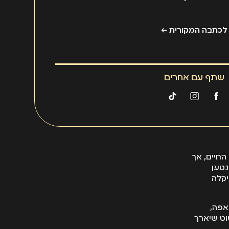
כל פגם בביצוע.
לכתבה המקורית ←
שתף עם אחרים
חיים, אך
נטען
קלה
אפה,
וט שיארך