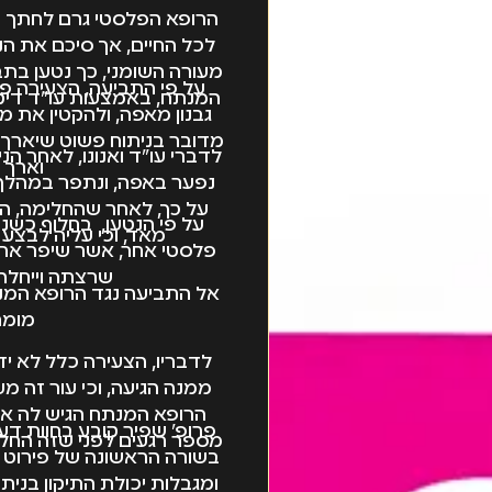
הרופא הפלסטי גרם לחתך ע
לכל החיים, אך סיכם את הנ
מעורה השומני, כך נטען בת
על פי התביעה, הצעירה 
המנתח, באמצעות עו"ד דיקל
גבנון מאפה, ולהקטין את מ
מדובר בניתוח פשוט שיארך 
וארך 
נפער באפה, ונתפר במהלך
על כך, לאחר שהחלימה, ה
על פי הנטען, בחלוף כשנ
מאד, וכי עליה לבצע
פלסטי אחר, אשר שיפר את 
שרצתה וייחלה 
אל התביעה נגד הרופא המנ
מומח
לדבריו, הצעירה כלל לא י
ממנה הגיעה, וכי עור זה מ
הרופא המנתח הגיש לה א
פרופ' שפיר קובע בחוות דע
מספר רגעים לפני שזה החל,
בשורה הראשונה של פירוט ה
ומגבלות יכולת התיקון בנית