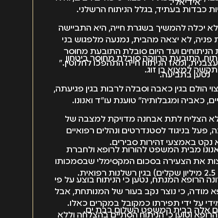
אידיאלי.
ות כבדות בעתיד, בגלל הניתוח הרשלני.
א יכלה להמשיך בשגרת חייה, היא התביישה
 פניה, לא יצאה מהבית, נמנעה מלפגוש בני
הניתוחים ועד היום סובלת התובעת מחוסר
יתוח, התובעת הרווקה סובלת מחוסר ביטחון
עצבנית, ומאז הניתוח חייה התהפכו לחלוטין."
תקשה למצוא בן זוג.
נטען בתביעה.
י הולם בגין כאבה וסבלה לרבות בגין פגיעתה,
ם, כאביה ומגבלותיה" טוענת עו"ד ואנונו.
לא הצליח לתת אבחנה מדויקת למצבה של
, פעל בניגוד לסטנדרטים ונהלים רפואיים
 נקט באמצעי זהירות סבירים.
נונו מבית המשפט להורות לרופא ולחברת
ות את הצעירה בסכום המקסימלי שבסמכותו
.
ה הרופא המנתח, נטען כי הניתוח בוצע על פי
מודה, כי נוצר נקב בעור של המנותחת, אבל
מידי על ידי תפירתו כמקובל במקרים כאלו.
ים אלה בבית המשפט השלום בבת ים.
רופא וטוען כי הניתוח הסתיים בהצלחה וללא