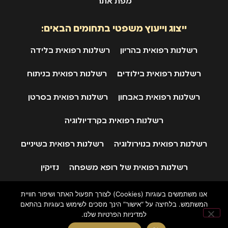
מפת אתר
ייצוג וייעוץ משפטי בתחומים הבאים:
רשלנות רפואית בהריון
רשלנות רפואית בלידה
רשלנות רפואית בילודים
רשלנות רפואית בניתוח
רשלנות רפואית באבחון
רשלנות רפואית בסרטן
רשלנות רפואית בקרדיולוגיה
רשלנות רפואית בנוירולוגיה
רשלנות רפואית בשיניים
רשלנות רפואית של רופא משפחה
נזיקין
ביטוח לאומי
תאונות דרכים
אנו משתמשים בעוגיות (Cookies) לצורך תפעול האתר ושיפור חוויית
המשתמש. בלחיצה על “אישור” הינך מסכים לשימוש בעוגיות בהתאם
למדיניות הפרטיות שלנו.
© 2024 כל הזכויות שמורות
אפיון, עיצוב ופיתוח באהבה: