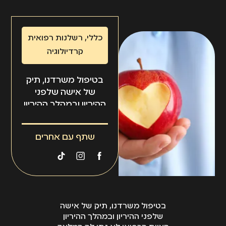
כללי
,
רשלנות רפואית
קרדיולוגיה
בטיפול משרדנו, תיק
של אישה שלפני
ההיריון ובמהלך ההיריון
הצוות הרפואי לא נתן
לה המלצה ליטול
שתף עם אחרים
חומצה פולית, וכתוצאה
מכך נולדה ילדה
שסובלת ממום לבבי
ונכות לכל החיים.
בטיפול משרדנו, תיק של אישה
שלפני ההיריון ובמהלך ההיריון