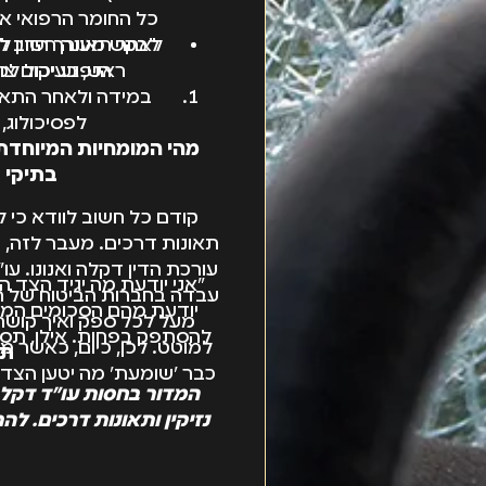
כל החומר הרפואי או
לבקש מעורך הדין לבר
לאחר תאונה חשוב לב
הנפגע יכול ל
ראש, בעיקום צוו
במידה ולאחר התאו
לפסיכולוג,
מהי המומחיות המיוחדת
בתיקי 
קודם כל חשוב לוודא כי ל
תאונות דרכים. מעבר לזה,
עורכת הדין דקלה ואנונו. עו
"אני יודעת מה יגיד הצד ה
עבדה בחברות הביטוח של הר
יודעת מהם הסכומים המתא
מעל לכל ספק ואיך קושרי
להסתפק בפחות. אילו, תסכי
למוטט. לכן, כיום, כאשר מ
תב
כבר 'שומעת' מה יטען הצד 
המדור בחסות עו"ד דקלה
נזיקין ותאונות דרכים. לה