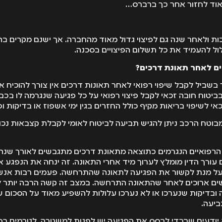
אוד לחזור אחר כך ברברס…
ת ולאחר שנה גם לפיצוי גדול מאוד מהחברה. אך ישנם מקרים בה
לול להעמיד את כל תשלום הפיצויים בסכנה.
יים לאחר תאונת דרכים?
 בשביל לקבל שיפוי רפואי לאחר תאונות דרכים אין צורך להוכיח 
יטוח חובה זכאי לקבל פיצוי רפואי על כל פגיעה שנגרמה לו בכב
י לשיפוי בריאות מקיף כולל החזרים בגין ימי אשפוז או בדיקות ופי
וטח הרכב ניתן להגיש תביעה לביטוח לאומי לקבלת קצבאות נכות,
 הרפואיים הנגרמים כתוצאה מתאונת דרכים מתגבשים לאורך שנה
 עורך הדין מומלץ לערוך מיד אחרי התאונה. זה ינחה את הנפגע א
ך על מנת לקשור את הפגיעה לתאונה שהתרחשה. פעמים רבות אנש
ים ארוכים לאחר שהתאונה התרחשה. במצב זה קשה הרבה יותר 
 ובדיקות שנערכו או לא נערכו עלולות להשפיע מאוד על הסכום ש
יעה.
יודעים שבכדי לבסס את הפגיעה יש לפנות למשטרה, לגורמים רפו