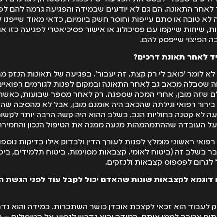
 לאחר התאונה. הם גם לא יודעים שבמידה והפגיעה גרמה להם לפ
לא טובה או סתם עייפות וחוסר חשק ביומיום, כדאי מאוד שייפנו 
ת, שיחות שייקמו עם פסיכולוג או אישור פסיכיאטרי לפגיעה כזו או 
ה הפיצוי שייפסק להם.
ד לאחר תאונת דרכים?
 לא לומר 'כואב לי רק קצת, זה יעבור'. בפגיעה של תאונות הנזק מ
ה שסבלה מכאב גב לאחר התאונה ובמקום לפנות לגורמים רפואי
ם שזה מובן, אחרי המכה שספגה. רק לאחר מספר שבועות, כאשר 
בירור רפואי וגילתה שהכאב היה אומנם מובן, אבל לא מהסיבה ש
ה לא קטנה בחוליות הגב. בשלב ההוא היה קשה הרבה יותר לקשו
על העובדה שההתמהמהות מנעה ממנה את הטיפול הנכון והחמירה
רפואי ראשוני מומלץ לפנות לעורך הדין ולבדוק אילו בדיקות נוספו
ר בשלב זה (ביטוח לאומי, קצבאות מסוימות, ביטוח תלמידים, ביטו
 לגרום לפספוס קצבאות ולנזקים.
ו דוגמא לקצבאות שונות שהאדם יכול לקבל עוד לפני הגשת 
 לעבוד הוא זכאי לקצבת אובדן כושר השתכרות. במידה והוא נדר