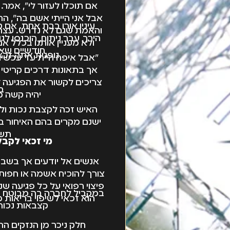
אם תוכלו לעזור לי", אמר
אבל אני הייתי אשם בה", התח
עיניו אורו בבת אחת. אם 
והאמת שגם לא נדרש. עצרת
הירך, עבר ניתוח, הוכנסו ל
ולא מעניין אותנו בכלל 
חודשיים שאינ
גופנית אתה זכא
"אבל איפה היית עד עכשיו?
אך בתאונות דרכים קריטי 
צריכים לקשור את הפגיעה ל
ב
יהיה קשה 
האיש זכה לקצבת נכות ולא
ישנם מקרים בהם האיחור בפ
תשל
מי זכאי לקבל
אנשים אל יודעים אך בשביל
צורך להוכיח אשמה או חפות
פיצוי רפואי על כל פגיעה ש
במקביל לחברה בה מבוטח הר
הוא זכאי לשיפוי בריאות מ
קצבאות נכות, 
חלק ניכר מן הנזקים ה