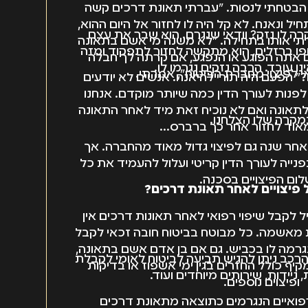
. הבטחתי לנסות. "עברתי תאונת דרכים קשה
יל ונאנח. לא קל היה לו לחזור אל היום ההוא,
קרה לו נזק? וודאי שנגרם. הוא שבר את עצם
י אותו בתחילה. "לא משנה מי אשם בתאונה
גופו ברזלים, הוא מתקשה לחזור לתפקוד ומזה
אם אתה הפוגע או הנפגע, אם קרתה לך חבלה
ו עובד. הרבה נזקים נגרמו לו.
י לפיצוי מחברת הביטוח", אמרתי.
" הפעם היה תורי להיאנח. אנשים לא יודעים
לפנות לעורך הדין כמה שיותר מוקדם. אנחנו
תאונה ואם לא נוכיח זאת מיד לאחר התאונה
מקרה שלו הצלחנו.
מאוד לחזור אחר כך ברברס…
חר שנה גם לפיצוי גדול מאוד מהחברה. אך
נייה לעורך הדין קריטי ועלול להעמיד את כל
ום הפיצויים בסכנה.
 פיצויים לאחר תאונת דרכים?
 לקבל שיפוי רפואי לאחר תאונות דרכים אין
 מאשמה. כל מבוטח בביטוח חובה זכאי לקבל
נגרמה לו בכביש. גם אם בן אדם אשם בתאונה,
כב ניתן להגיש תביעה לביטוח לאומי לקבלת
קיף כולל החזרים בגין ימי אשפוז או בדיקות
ניידות, שירותים מיוחדים ועוד.
ופיצוים נוספים.
רפואיים הנגרמים כתוצאה מתאונת דרכים