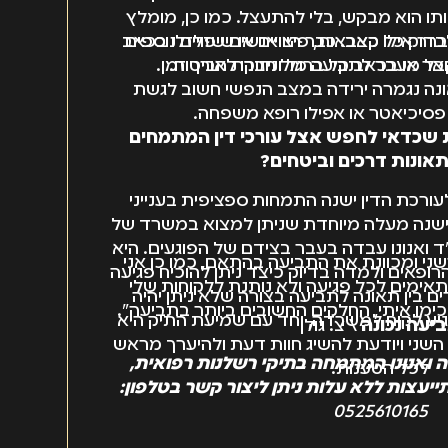
תו הוא מבקש, בלי להתעצל. כמו כן, מומלץ
ר אילו קצבאות, פיצויים או שיפויים נוספים
דוק כל כאב. כבר היו אנשים שזלזלו בכאב
קבל מעבר לתביעה מול חברת הביטוח.
אר או בכאב קל ברגל וניזוקו לאורך זמן.
נה נגמרה ירידה במצב הנפשי חשוב לגשת
 פסיכיאטר או אפילו רופא משפחה.
 שכדאי לחפש אצל עורכי דין המתמחים
תאונות דרכים וביטחים?
עורכת הדין ישנה התמחות ספציפית בענייני
 ישנה מעלה מיוחדת שניתן למצוא במשרד של
"ד ואנונו עבדה בעבר בצידם של הפוגעים. היא
שני ומכוונת את התביעה בהתאם, כמו כן אני
ופאים ולמדה בדיוק כיצד ניתן להוכיח פגיעה
ימים לכל פגיעה ולא נותנת ללקוחות שלי
ם בין תאונה לתביעה בצורה שלא ניתן יהיה
מו איתי, החלקים החשובים ביותר בתביעה".
גיע לקוח למשרדה, יחד עם שמיעת התיק היא
יעה נכונה
\ צ. גולן
השני ויודעת להשיג חוות דעת ולהיערך מראש
 ואנונו המתמחה בתיקי רשלנות רפואית,
לכל הטענות.
תייעצות ללא עלות ניתן ליצור קשר בטלפון:
0525610165