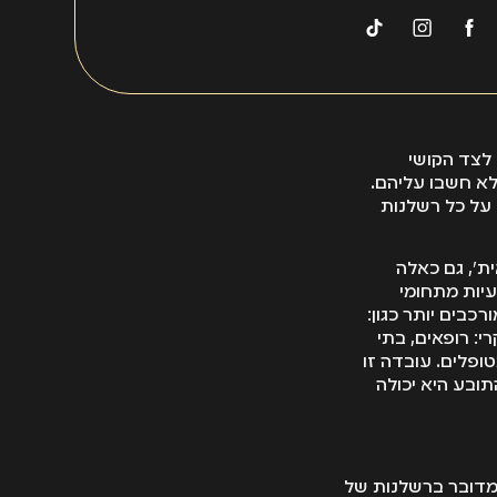
חליטה אם להגיש את התביעה, שהרי בכל תיק
 רפואית. לסיכום, אפשר לומר שרכשתי ידע
אוד למי שמתעסק בתיקי רשלנות רפואית.
ידע
 לסיכויי ההצלחה של התביעה.
 לצד הקושי
לא חשבו עליהם.
על כל רשלנות
נות רפואית', גם כאלה
עיות מתחומי
רכבים יותר כגון:
י: רופאים, בתי
ופלים. עובדה זו
ובע היא יכולה
 מדובר ברשלנות של