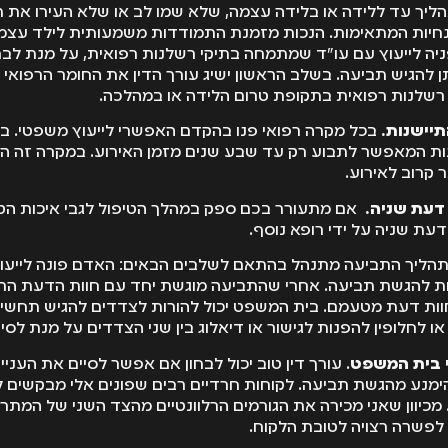
הליך עד ללידה או בלידה עצמה, שלא שמו לב או שלא העירו את 
חיות המתאימות. הנכות מזמנת התמודדות משמעותית לילד עצמו 
יה לייעוץ עם עו"ד שמתמחה בתיקי רשלנות רפואית, על מנת לב
ן להגיש תביעה. בשלב הראשון ישיג עורך הדין את החומר הרפואי 
 רשלנות רפואית בתקופת טרום הלידה או במהלכה.
תיישנות.
בכל מקרה רפואי פנו בהקדם האפשרי לייעוץ משפטי. בא
נות המאפשר לתבוע רק עד שבע שנים מזמן האירוע. במקרה זה ה
 קרוב לאירוע.
 דעת שניה.
אם מתעורר בכם ספק במהלך הטיפול לגבי איכות הטי
דעת שניה על ידי רופא נוסף.
תהליך התביעה מתנהל בהתאם לשלבים הבאים: האדם פונה לייעו
ת להגשת תביעה. אחרי שהתביעה מוגשת יחד עם חוות הדעת הרפ
וות דעת מטעמם. בית המשפט יכול להורות לצדדים להגיש תחשיבי 
 לחלופין להפנות לגישור או דיאלוג בין שני הצדדים על מנת לסי
 בית המשפט
. עורך דין טוב יכול לבחון אם אפשר לסיים את העניי
ימנע מהגשת תביעה. לקוחות חרדיים רבים שפונים אלי מבקשים
מכיוון שאני מכירה את הגורמים הרלוונטיים מהצד השני של המתרס
לפשרה רצויה לטובת הלקוח.