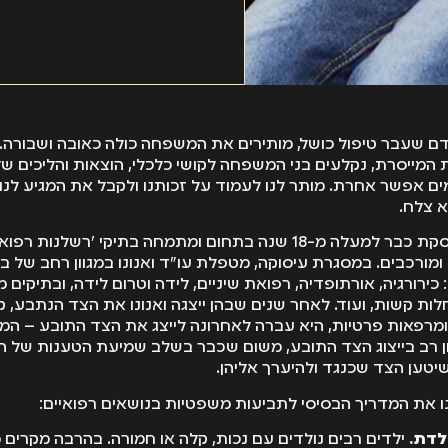
אני מתייעצת לפני שאני מ
כזה צריך לצרף חוות דעת
רפואי לא מבוטל, הנחוץ מ
כזה חשוב מאד
דם שעבר טיפול כושל, מותירים את המשפחה כולה כאובה ושבורה.
 המייסרת, נקלעים בני המשפחה לקושי כלכלי, הוצאות והליכים ש
אפשר אחרת. מותר לנו לעמוד על זכותנו ולקבל את המגיע לנו 
א צלח.
עו"ד דקלה ואנונו עוסקת כבר למעלה מ-18 שנה בתחום ומתמחה בתיקי 'רשל
ומורכבים. במסגרת עיסוקה, מטפלת עו"ד ואנונו במגוון רחב של ב
 כירורגיה, אורתופדיה, רפואת שיניים, לידה וטרום לידה, ובתיקים מו
ות קשות, ועוד. לאחר שנים שבהן ייצגה ואנונו את הצד הנתבע, קר
 ומרפאות פרטיות, היא עברה לאחרונה לייצג את הצד התובע – המט
ון רב בייצוג הצד התובע, משום שכבר בשלב שמיעת הטענות של הת
טען הצד שכנגד ולהיערך אליהן.
לנו את המדריך הבסיסי לתביעות משפטיות בנושאים רפואיים:
לדת.
ילדים רבים נולדים עם נכות, קלה או חמורה. בהרבה מקרים