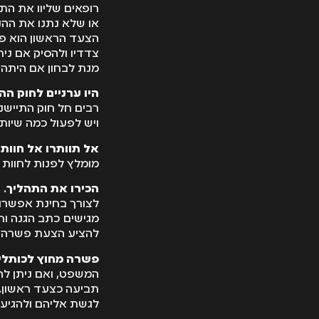
רופאים שליוו את הת
או שלא נתנו את ההנ
הצעד הראשון הוא פנ
צדדיו ולהסיק אם נית
מנת לבחון אם היתה
היו ערניים לחוק הה
רבים חל חוק התייש
ויש לפעול כמה שיותר
אל תוותרו אל חוות
מומלץ לפנות לחוות 
הכירו את התהליך
. 
לצורך בחינת אפשרו
מגישים כתב הגנה וח
להציע הצעת פשרה או
פשרה מחוץ לכותלי
המשפט, ואם ניתן לה
תביעה כצעד ראשון. 
לגשת אליהם ולהגיע 