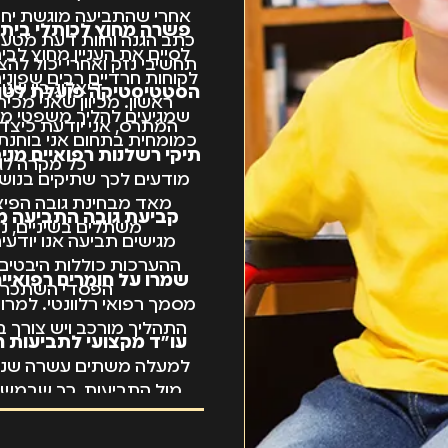
אחרי שהתביעה מוגשת יחד
פשרה מחוץ לכותלי בי
כתב הגנה וחוות דעת מטעמ
לסיים את העניין מחוץ לב
תחשיבי נזק ואחרי יכול להצ
לקוחות חרדיים רבים שפונ
דיאלוג בין שנ
הסטטיסטיקה פועלת לטו
ראשון. מכיוון שאני מכי
שמגיעים להליך משפטי מס
המתרס, אני יודעת כיצד
כמומחית בתחום אני בוחנת ה
תיקי רשלנות רפואיים מניב
כל מקרה לגו
מודעים לכך שתיקים בנושא
מאד מבחינת גובה הפיצוי
קביעת גובה התביעה מ
משתלים בשיניים, נית
מגישים תביעה אנו יודע
ההערכות כוללות היבטים ר
שמרו על חומרים רפואיים
הפסדי השתכרות
מסמך רפואי רלוונטי. למר
התהליך מורכב ויש צורך 
עו"ד מקצועי לתביעות 
למעלה משתים עשרה שנה אנ
מול התביעות, כך שבמשך 
בתחום הרפואה. כמובן שאל
של אלפי חוות דעת רפואיות