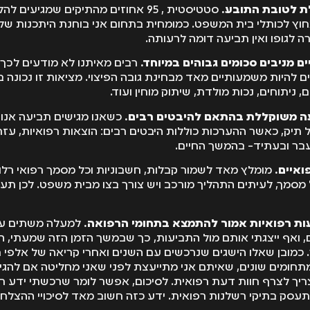
ת לטובת התובע.
סטטיסטית , 95 אחוזים מהתיקים שמגיעים
ץ לכותלי בית המשפט. כמומחית בתחום אני בוחנת היתכנות של פ
רה לגופו ואין תביעה דומה לרעותה.
ם מניבים סכומים גבוהים במיוחד.
רבים מאיתנו לא מודעים לכך 
ם להיות משמעותיים מאד מבחינת גובה הפיצוי. מציאות זו נכונה ב
 ניתוחים, נכות מולדת, שיתוק מוחין ועוד.
ה משוקללת בהתאם להיבטים רבים.
כשאנו מגישים תביעה אנו 
 תיק, כאשר ההערכות כוללות היבטים רבים: הוצאות רפואיות, עזרה 
ר ובעתיד- בהמשך החיים.
ואיים.
מומלץ מאד לשמור קבלות, חשבוניות וכל מסמך רפואי רלו
מסמך, לעיתים התהליך מורכב ויש צורך בצו מבית משפט. לכן תע
עות רפואיות אמור להתמצא בתחומי הרפואה.
למעלה משתים עש
, ואף ייצגתי אותם מול התביעות, כך שבמשך הזמן הזה שמעתי, ה
 כמובן שאלו הישגים שנרכשים עם השנים ואחרי קריאה של אלפי ח
מתחומים שונים, שאיתם אני מתייעצת לפני שאני מחליטה אם להג
ריך לצרף חוות דעת רפואית. לסיכום, אפשר לומר שרכשתי ידע רפ
תעסק בתיקי רשלנות רפואית.
ידע כזה חשוב מאד לסיכויי ההצלח