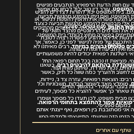
 עם חוות הדעת הרפואיץ, הנתבעים מגישים
ת המשפט
. עורך דין טוב יכול לבחון אם אפשר
ם. בית המשפט יכול להורות לצדדים להגיש
ית המשפט, ואם ניתן להימנע מהגשת תביעה.
יע הצעת פשרה או לחלופין להפנות לגישור או
ים אלי מבקשים להימנע מהגשת תביעה כצעד
י הצדדים על מנת לסיים בפשרה.
בת התובע.
סטטיסטית , 95 אחוזים מהתיקים
רה את הגורמים הרלוונטיים מהצד השני של
תיימים בפשרה מחוץ לכותלי בית המשפט.
 לגשת אליהם ולהגיע לפשרה רצויה לטובת
יתכנות של פניה לגישור לפני כן, כאמור, אך
הלקוח.
ים סכומים גבוהים במיוחד.
רבים מאיתנו לא
פו ואין תביעה דומה לרעותה.
י רשלנות רפואית יכולים להיות משמעותיים
. מציאות זו נכונה בכל תחום רפואי: החל
שוקללת בהתאם להיבטים רבים.
כשאנו
וחים, נכות מולדת, שיתוק מוחין ועוד.
ים לחשב ולהעריך כמה שווה כל תיק, כאשר
בים: הוצאות רפואיות, עזרה צד ג', ניידות,
.
מומלץ מאד לשמור קבלות, חשבוניות וכל
 בעבר ובעתיד- בהמשך החיים.
ות שאחר כך אפשר להוציא כל מסמך, לעיתים
בצו מבית משפט. לכן תעדו כל מסמך ושמרו
רפואיות אמור להתמצא בתחומי הרפואה.
במקום ספציפי.
י מסתובבת בין רופאים, ואף ייצגתי אותם
הזמן הזה שמעתי, התייעצתי ולמדתי המון
ו הישגים שנרכשים עם השנים ואחרי קריאה
שתף עם אחרים
. במקביל, יש רופאים מתחומים שונים, שאיתם