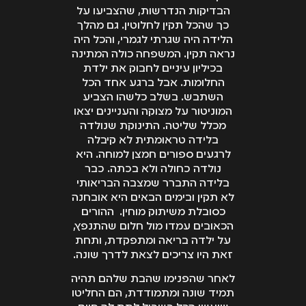
עתיד ורוד יותר…"
הבדיקות הנדרשות, שהצביעו על
כך שהכל תקין לחלוטין. גם מהלך
הלידה היה שגרתי לגמרי, והכל היה
נראה תקין. המשפחה כולה המתינה
בכיליון עיניים לחבוק את ילדת
החלומות. אבל ברגע אחד הכל
השתבש. בשלב כלשהו הצביע
המוניטור על מצוקה והעניינים יצאו
מכלל שליטה. התינוקת שנולדה
בלידה טראומתית לא קיבלה
לרגעים ספורים חמצן למוחה. היא
נולדה כחולה ולא בכתה. כבר
בלידה התברר שמצבה הבריאותי
לא תקין ובימים הבאים היא אובחנה
כסובלת משיתוק מוחין. ההורים
הכאובים עמדו מול חלום שהתנפץ,
על ילדה בריאה ומתפקדת, ותחת
זאת היו צריכים לצאת לדרך שונה.
לאחר שהפנימו שהבת שלהם תהיה
תמיד שונה ומתמודדת, הם החליטו