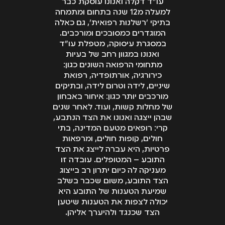
עו"ד דקלה ואנונו עוסקת כבר
למעלה מ12 שנה בתחום ומתמחה
בתיקי 'רשלנות רפואית', גם כאלה
המוגדרים כמסובכים ומורכבים.
במסגרת עיסוקה, מטפלת עו"ד
ואנונו במגוון רחב של בעיות
מתחומי הרפואה השונים כגון:
כירורגיה, אורתופדיה, רפואת
שיניים, לידה וטרום לידה, ובתיקים
מורכבים יותר כגון: איחור באבחון
של מחלות קשות, ועוד. לאחר שנים
שבהן ייצגה ואנונו את הצד הנתבע,
קרי: רופאים מטעם המדינה, בתי
חולים, קופות חולים, ומרפאות
פרטיות, היא עברה לייצג את הצד
התובע – המטופלים. עובדה זו
מעניקה לה כיום יתרון רב בייצוג
הצד התובע, משום שכבר בשלב
שמיעת הטענות של התובע היא
יכולה לצפות את הטענות שיטען
הצד שכנגד ולהיערך אליהן.