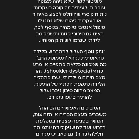
מוניטור לקוי, שלא זיהה מצוקה
עוברית, לעיתים זה קורה בעקבות
ניתוח קיסרי שהוחלט לבצע באיחור
או בעקבות זיהום שלא נתנו לו
טיפול אנטיביוטי מהיר. בנוסף לכך,
ראינו גם סיבוכי פגות ותשניק סב
לידתי שגרמו לשיתוק המוחין.
"נזק נוסף העלול להתרחש בלידה
טראומתית נקרא 'תסמונת הרב',
מה שמכונה כליאת כתפיים או פרע
כתף (shoulder dystocia). זהו
מצב חירום מיילדותי, שבו בתהליך
הלידה נתקעת הכתף של התינוק.
המצב מהווה סיכון ניכר ועלול
להותיר בגופו נזק רב.
הסיבוכים האפשריים הם החל
משברים בעצם הבריח או הזרועות,
המשך בפגיעה עצבית במקלעת
הזרוע ועד לתשניק לידתי ותמותה
חלילה (נדיר). גם כאן, יש מקרים