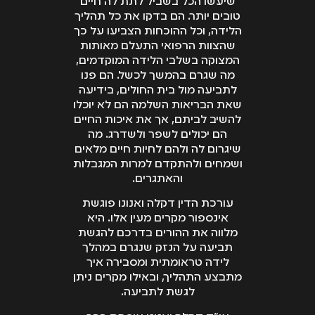
שיעשו הכל בשביל לתת לה חיים
טובים יותר. הם בדקו את כל תהליך
הלידה, וכל ההוכחות הצביעו על כך
שהצוות הרפואי התעלם מאותות
המצוקה בשלבי הלידה המוקדמים,
מה שגרם בהמשך לכשל. הם פנו
לתביעה מול בית החולים, בידיעה
שאת הבריאות השלמה הם לא יוכלו
להשיב לביתם, אך את איכות החיים
הם יכולים לשפר ולשדרג. מה
שיגרום לה ולהם לחיות חיים מלאים
ושמחים ולהתקדם למרות המגבלות
והאתגרים.
עורכת הדין דקלה ואנונו פוגשת
אינספור מקרים מעין אלו. היא
מלווה את ההורים בדרכם להגשת
תביעה על הנזק שנגרם במהלך
לידה טראומתית ומסבירה איך
מתבצע התהליך, ובאילו מקרים ניתן
לגשת לתביעה.