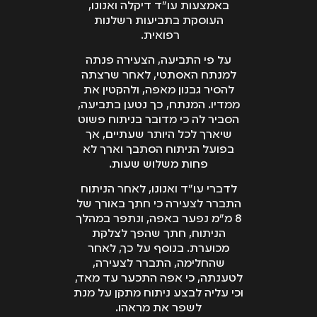
באמצעות עו"ד דיקלה ואנונו,
העוסקת בתביעות רשלנות
רפואית.
על פי התביעה, הצעירה פנתה
למנתח האסתטי, לאחר שרצתה
להסיר גבנון מאפה, ולהקטין את
ממדיו. המנתח, כך נטען בתביעה,
הסביר לה כי מדובר בניתוח פשוט
שיארך לכל היותר שעתיים, אך
בפועל הניתוח הסתבך וארך לא
פחות משלוש שעות.
לדברי עו"ד ואנונו, לאחר הניתוח
התברר לצעירה כי חתך באורך של
8 מ"מ נפער באפה, ונתפר במהלך
הניתוח, חתך שהפך לצלקת
מכוערת. בנוסף על כך, לאחר
שהחלימה, התברר לצעירה,
לטענתה, כי אפה התכער עד מאד,
וכי עליה לבצע ניתוח מתקן על מנת
לשפר את מראהו.