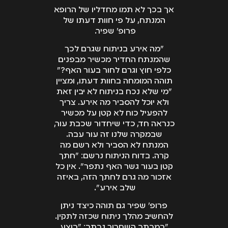
אך בכך לא תמו מחדליו של הרופא
המנתח, על פי חוות דעתו של
פרופ' שפיר.
"מה אירע בניתוח שגרם לכך
שהמנתח החדיר מכשיר מבפנים
כלפי חוץ וגרם לחור בעור האף?"
תוהה המומחה בחוות דעתו, ומציין
"מי שלא נכח בניתוח לא יבין זאת
ולא יוכל להסביר מה אירע. צריך
להפעיל כוח לא קטן על מכשיר
כנראה חד, כדי שיחדור שכבת עור,
שבמקרה שלנו זה עור עבה.
המנתח לא הסביר ולא רשם מה
קרה. בדוח הניתוח נרשם: "חתך
קטן בעור גשר האף נתפר". אין כל
אזכור מה גרם לחתך הזה, באיזה
שלב אירע".
פרופ' שפיר גם תוהה כיצד ניתן
להחשיב מהלך ניתוח שכזה לתקין.
"במכתב השחרור נכתב: "בוצע