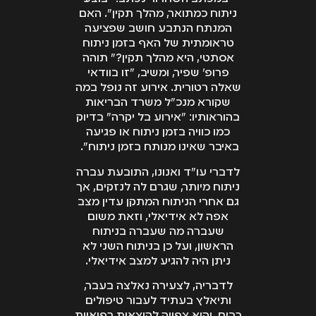
ניתוח כמתואר, מהלך תקין". האם
המנתח הנתבע חושב שפציעה
טראומתית של האף בזמן ניתוח
אסתטי, היא מהלך תקין?" תוהה
פרופ' שפיר, ומשיב, "זו בוודאי
שאלה רטורית. אירוע זה נופל במה
שקורא מנכ"ל משרד הבריאות
בהוראותיו: "אירוע בל יקרה" בדיוק
כמו כוויה בזמן ניתוח או פגיעה
באיבר שאינו מנותח בזמן ניתוח".
לדברי עו"ד ואנונו, התובעת עברה
ניתוח מיותר, שגרם לה לנזקים, אך
גם אחרי הניתוח המתקן עדין מצב
אפה לא אידיאלי, וזאת משום
שעברה מה שעברה בניתוח
הראשון, ועל כן בניתוח השני לא
ניתן היה להגיע למצב אידיאלי.
לדבריה, לצעירה נאלצה בעבר,
ותיאלץ בעתיד לעבור טיפולים