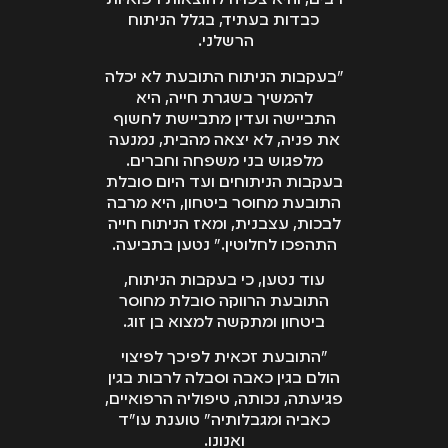
רבים, והיא צפויה להוצאות רפואיות
כבדות בעתיד, בגלל הניתוח
הרשלני.
"בעקבות הניתוח התובעת לא יכלה
להמשיך בשגרת חייה, היא
התביישה ועדין מתביישת לחשוף
את פניה, לא יצאה מהבית, נמנעה
מלפגוש בני משפחה וחברים.
בעקבות הניתוחים ועד היום סובלת
התובעת מחוסר ביטחון, היא מרבה
לבכות, עצבנית, ומאז הניתוח חייה
התהפכו לחלוטין." נטען בתביעה.
עוד נטען, כי בעקבות הניתוח,
התובעת הרווקה סובלת מחוסר
ביטחון ומתקשה למצוא בן זוג.
"התובעת זכאית לפיכך לפיצוי
הולם בגין כאבה וסבלה לרבות בגין
פגיעתה, נכותה, טיפוליה הרפואיים,
כאביה ומגבלותיה" טוענת עו"ד
ואנונו.