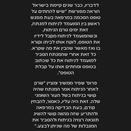
לדבריו, כבר שנים קיימת בישראל
הוראה מפורשת "שיש להחתים על
טופס הסכמה במרפאה בעת מפגש
ראשון בין המועמד לניתוח למנתח,
זאת ימים טרם הניתוח,
וכשהמועמד לניתוח מקבל לידיו
את הטופס, לוקח אותו לביתו וקורא
בו ואז מאשר שהבין את מה שקרא.
כל זאת אחרי שהמנתח הסביר
למועמד לניתוח את כל שכתוב
בטופס ומחתים אותו על קבלת
הטופס".
פרופ' שפיר ממשיך ומציין "שרק
לאחר הניתוח אמר המנתח שהיה
קושי בניתוח בשל העור השומני
שלה. זאת היה עליו, כאמור, להבחין
קודם, בעת הבדיקה במרפאה
ולהתריע שזה מהווה קושי להשיג
תוצאה רצויה בניתוח ולהסביר את
המגבלות של מה שניתן לבצע."