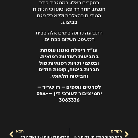
במקרים כאלו. במסגרת כתב
הגנתו, חוזר הרופא וטוען כי הניתוח
הסתיים בהצלחה וללא כל פגם
בביצוע.
התביעה נדונה בימים אלה בבית
המשפט השלום בבת ים.
עו"ד דיקלה ואנונו עוסקת
בתביעות רשלנות רפואית,
ובמיצוי זכויות רפואיות מול
חברות ביטוח, קופות חולים
והביטוח הלאומי.
לפרטים נוספים – רן שריר –
יחסי ציבור לעורכי דין – 054-
3063336
הקודם
הבא
קרע חמור בגלל מיילדות רשלנית
ארבעה לשונות של גאולה בדרך לתביעה