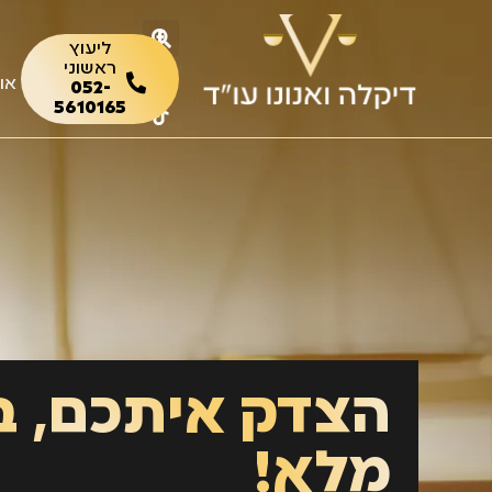
ליעוץ
ראשוני
או
052-
5610165
הצדק איתכם, ב
מלא!