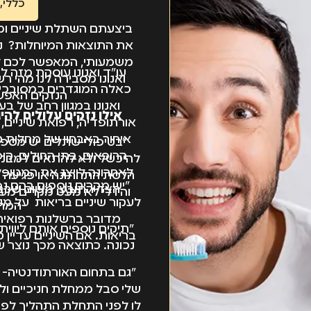
כללי
,
ביצעתם השתלת שיניים ומ
את התוצאות המיוחלות? נג
משמעותי, המאפשר לכם ל
ואנונו מסבירה לנו מהי ר
כאלה המוגדרים כמסובכים
הנזקים האפשר
ואנונו במגוון רחב של בע
אילו נזקים עלולים לה
אורתופדיה, רפואת שיניים, ל
איחור באבחון של מחלות קש
"בטיפולי שתלים יש מספר
הרופאים, בתי החולים, קו
להיכשל ולא להתאים למבנה 
לאחרונה לייצג את המטופלים
הלסת התחתונה או פגיעה ב
"יש מקרים נוספים בהם נפ
הצד התובע, משום שכבר
והיו לי לא מעט מקרים מעי
לעקור שיניים בריאות על מ
המהל
מדובר ברשלנות רפואית ל
"תיקים נוספים אותם ליוו
בריאות. אם השיניים עדיין ט
נכונה. כתוצאה מכך נוצר ש
"גם בתחום האורתודנטיה- יי
שלי סבל ממחלת חניכיים ולמ
לו לפני התחלת התהליך לפנ