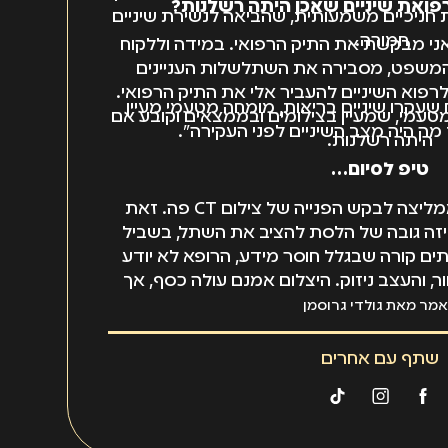
ברפואת שיניים שאכן היתה רשלנות?
גת חניכיים משמעותית, שהביאה לנשירת שיניים
חמורה.
ני מבקשת את התיק הרפואי. במידה וללקוח
ית המשפט, מסבירה את השתלשלות העניינים
פוא השיניים להעביר אלי את התיק הרפואי.
שעקרו שיניים בריאות, מומחה מטעמי מעיין
טעמי, שמעיין בצילומים ובממצאים וקובע אם
 מה היה מצב השיניים לפני העקירה".
היתה רשלנות.
טיפ לסיום…
"לפני ביצוע שתלים, אני ממליצה לבקש הפנייה של צילום CT פה. זאת
יזה גובה של הלסת להציב את השתל, בשביל
ים קורה שבגלל חוסר מידע, הרופא לא יודע
, והעצב ניזוק. היצלום אמנם עולה כסף, אך
ווה את הביטחון".
מר מאת גולדי גרוסמן
שתף עם אחרים