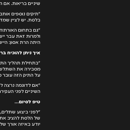
שיניים בריאות. אם הש
"תיקים נוספים אותם
בלסת. יש לציין שמדו
"גם בתחום האורתודנט
ולמרות זאת עבר ייש
היתה הרת אסון: הייש
איך ניתן להוכיח ב
"בתחילת תהליך התבי
מסבירה את השתלשלות
על התיק הזה עובר מ
"אם לדוגמה נרצה להו
השיניים לפני העקירה
טיפ לסיום…
של הלסת להציב את ה
יודע באיזה אורך של 