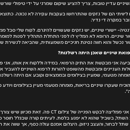
יניים עדיין טובות, צריך להציע שיקום שמרני על ידי טיפולי שורש 
 ליוויתי הם של נזקים שהתרחשו בעקבות עקירה לא נכונה. כתוצא
בר במקרה די נדיר.
יה- יישורי שיניים, יש נזקים שעשויים להיגרם. לקוח שלי סבל ממ
ור שיניים. הרופא לא המליץ לו לפני התחלת התהליך לפנות למומח
ור נכשל והוא חווה נסיגת חניכיים משמעותית, שהביאה לנשירת שי
רפואת שיניים שאכן היתה רשלנות?
עה אני מבקשת את התיק הרפואי. במידה וללקוח אין אותו, אני פ
 העניינים ומבקשת מהשופט להורות לרפוא השיניים להעביר אלי
ומחה מטעמי, שמעיין בצילומים ובממצאים וקובע אם היתה רשלנות
כיח שעקרו שיניים בריאות, מומחה מטעמי מעיין בצילומים ויודע 
".
"לפני ביצוע שתלים, אני ממליצה לבקש הפנייה של צילום CT 
שתל, בשביל שהוא לא יפגע בלסת. לעיתים קורה שבגלל חוסר מ
שתל לבחור, והעצב ניזוק. היצלום אמנם עולה כסף, אך שווה את ה