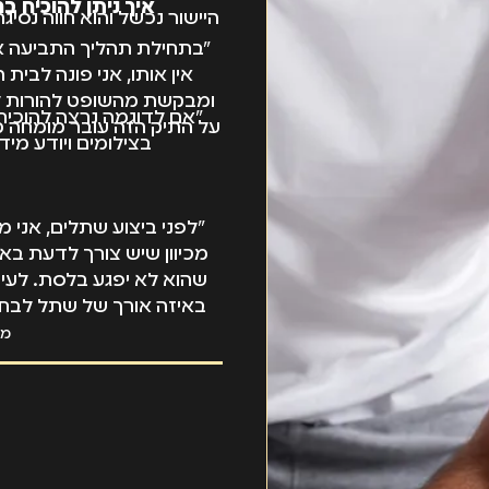
איך ניתן להוכיח 
היישור נכשל והוא חווה נסי
"בתחילת תהליך התביעה א
אין אותו, אני פונה לב
ומבקשת מהשופט להורות לר
"אם לדוגמה נרצה להוכיח 
על התיק הזה עובר מומחה מ
בצילומים ויודע מיד
מכיוון שיש צורך לדעת בא
שהוא לא יפגע בלסת. לעית
באיזה אורך של שתל לבחור
ש
מא