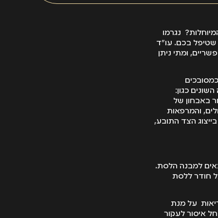
יוחלות? נגרמו
שטיפל בכם. עו"ד
שריים, ומתי ניתן
דרים כמסובכים
שונים כגון:
ור באבחון של
לים, והמרפאות
בייצוג הצד התובע,
אים למבנה הלסת.
ל חודר ללסת
ריאות על מנת
חל איסור לעקור