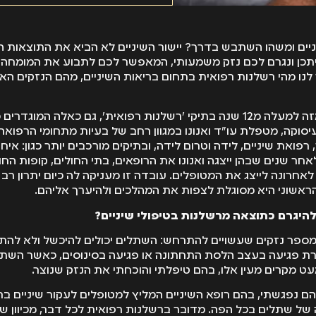
ם ומשהו השתבש בדרך? יישור השיניים לא הביא את התוצאות המ
יתכן ונגרם לכם נזק משמעותי, המאפשר לכם לתבוע את המומחה 
לנו מהי רשלנות רפואית בתחום בריאות השיניים, מהם הנזקים האפ
עו"ד ואנונו עוסקת מזה למעלה מ12 שנה בתיקי 'רשלנות רפואית', גם כאלה המוג
סוקה, מטפלת עו"ד ואנונו במגוון רחב של בעיות מתחומי הרפואה ה
 רפואת שיניים, לידה וטרום לידה, ובתיקים מורכבים יותר כגון: איח
אחר שנים שבהן ייצגה ואנונו את הרופאים, בתי החולים, קופות החו
אחרונה לייצג את המטופלים. עובדה זו מעניקה לה כיום יתרון רב 
אשוני היא מסוגלת לצפות את המהלכים ולהיערך אליהם.
 להיגרם כתוצאה מרשלנות בטיפולי שיניים?
מספר נזקים שעשויים להתרחש: השתלים יכולים להיכשל ולא להת
צרת פגיעה בעצב הלסת התחתונה או פגיעה בסינוסים, כאשר השת
 מעט מקרים מעין אלו, בהם טיפלתי והוכחתי את הנזק שנוצר.
הם נפגשתי, בהם רופא השיניים המליץ למטופלים לעקור שיניים ב
של שתלים בכל הפה. מדובר ברשלנות רפואית לכל דבר, מכיוון ש