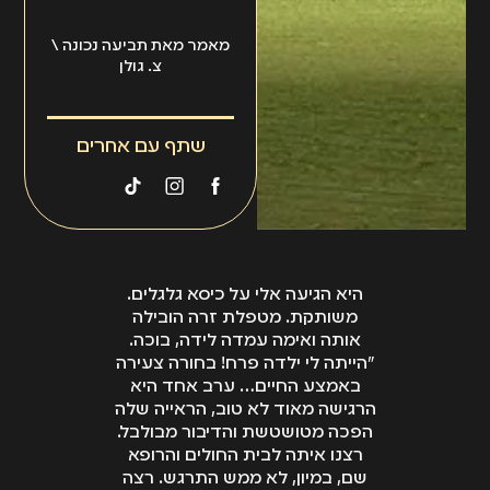
למשרד של עורכת
לחשוב על התקף לב
כן אני יודעת מהם
הדין דקלה ואנונו ישנה
נפגע הבחור ונשאר
הסכומים המתאימים
מאמר מאת תביעה נכונה \
מעלה מיוחדת. עו"ד
נכה לכל חייו.
לכל פגיעה ולא נותנת
צ. גולן
ואנונו עבדה בעבר
ללקוחות שלי להסתפק
בצידם של הפוגעים.
בפחות". אילו, תסכימו
היא עבדה בחברות
שתף עם אחרים
איתי, החלקים
הביטוח של הרופאים
החשובים ביותר
ולמדה בדיוק מהם
בתביעה.
המחירים שהחברות
מוכנות לשלם על כל
פגיעה, בעזרת אילו
טענות הם מנסות
היא הגיעה אלי על כיסא גלגלים.
למוטט אותה ומהי
משותקת. מטפלת זרה הובילה
צורת הפעולה של
אותה ואימה עמדה לידה, בוכה.
"הייתה לי ילדה פרח! בחורה צעירה
החברה. לכן, כיום,
באמצע החיים… ערב אחד היא
כאשר מגיע לקוח
הרגישה מאוד לא טוב, הראייה שלה
למשרדה, יחד עם
הפכה מטושטשת והדיבור מבולבל.
שמיעת התיק היא כבר
רצנו איתה לבית החולים והרופא
'שומעת' מה יטען הצד
שם, במיון, לא ממש התרגש. רצה