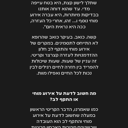
השני ויודעת להשיג
שתלך לישון קצת, היא בטח עייפה
חוות דעת ולהיערך
מדי. עד שהוא דוחה אותנו
בבדיקות מיותרות, היא עברה אירוע
מראש לכל הטענות.
מוחי נוסף ו… זהו, אחרי כל העזרה,
ככה היא נראית היום".
קשה. כואב. בעיקר כואב שהרופא
לא התייחס לתסמינים. במקרים של
אירוע מוחי והתקף לב חלון
ההזדמנויות לעזרה קצרצר וקריטי.
זה עניין של שעות. שעות שיכולות
להפריד בין חזרה לחיים רגילים לבין
נכות לכל החיים ואפילו מוות.
מה חשוב לדעת על אירוע מוחי
או התקף לב?
כמו שאמרנו, הדבר הקריטי הראשון
במעלה שחשוב לדעת על אירוע
מוחי והתקף לב הוא העובדה
שבשניהם מהירות האבחון קריטית