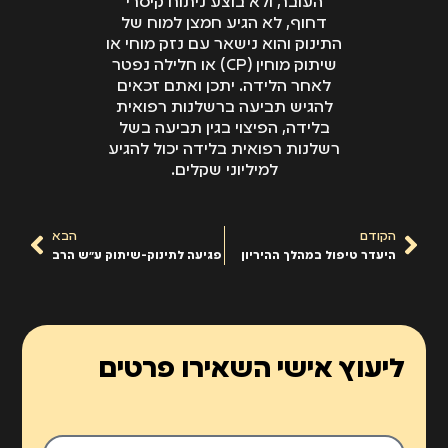
העובר, ולא בוצע ניתוח קיסרי
תביעה בשל רשלנות
דחוף, לא הגיע חמצן למוח של
התינוק והוא נישאר עם נזק מוחי או
רפואית בלידה יכול
שיתוק מוחין (CP) או חלילה נפטר
להגיע למיליוני שקלים.
לאחר הלידה. יתכן ואתם זכאים
להגיש תביעה ברשלנות רפואית
בלידה, הפיצוי בגין תביעה בשל
רשלנות רפואית בלידה יכול להגיע
למיליוני שקלים.
הקודם
הבא
היעדר טיפול במהלך ההיריון
פגיעה לתינוק-שיתוק ע"ש הרב
ליעוץ אישי השאירו פרטים