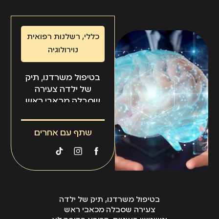
כללי
,
רשלנות רפואית
נוירולוגיה
בטיפול משרדנו, תיק
של ילדה צעירה
שסבלה מכאבי ראש
וטשטוש בעיניים,
הרופא בקופה לא
שתף עם אחרים
הפנה את הילדה
לבדיקות הדמיה,
לאחר מספר שנים
הסתבר שהילדה
סבלה מגידול שפיר
בראש שגדל וגרם לה
בטיפול משרדנו, תיק של ילדה
לעיוורון.
צעירה שסבלה מכאבי ראש