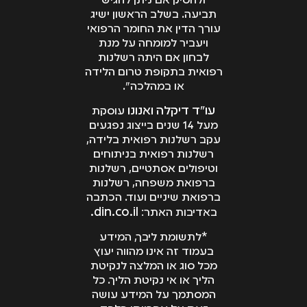
ולהסיק אם ניתן להגיש
תביעה. בשלב הראשון ישיג
עורך הדין את החומר הרפואי
ויעביר למומחה על מנת
לבחון אם היתה רשלנות
רפואית בתקופת טרום הלידה
או במהלכה".
עו"ד דיקלה ואנונו
עוסקת
מעל 14 שנים בייצוג נפגעים
עקב רשלנות רפואית בלידה,
רשלנות רפואית בניתוחים
וטיפולים אסתטיים, רשלנות
ברפואת משפחה, רשלנות
ברפואת שיניים ועוד. הכתבה
din.co.il.
באדיבות האתר:
*לתשומת ליבך, המידע
בעמוד זה אינו מהווה יעוץ
מכל סוג או המלצה לנקיטת
הליך או אי נקיטת הליך. כל
המסתמך על המידע עושה