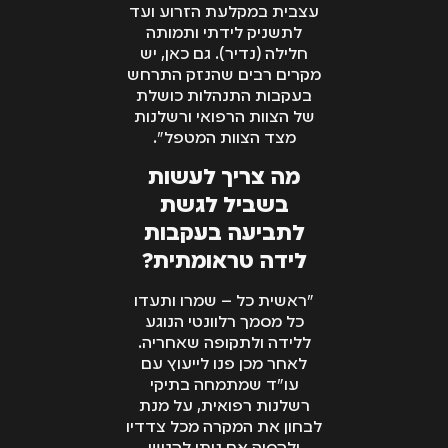
עצבית במקלעת הזרוע ועד
לתשניק לידתי ותמותה
חלילה (נדיר). גם כאן, יש
מקרים רבים שהנזק התרחש
בעקבות התנהלות כושלת
של הצוות הרפואי ורשלנות
מצד הצוות המטפל".
מה צריך לעשות
בשביל לגשת
לתביעה בעקבות
לידה טראומתית?
"ראשית כל – שמרו ותעדו
כל מסמך רלוונטי הנוגע
ללידה ולתקופה שאחריה.
לאחר מכן פנו לייעוץ עם
עו"ד שמתמחה בתיקי
רשלנות רפואית, על מנת
לבחון את המקרה מכל צדדיו