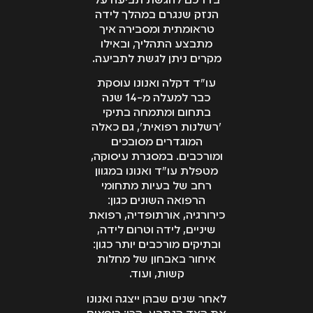
בדרכם להגשת תביעה על
הנזק שנגרם במהלך לידה
טראומתית ומסבירה איך
מתבצע התהליך, ובאילו
מקרים ניתן לגשת לתביעה.
עו"ד דקלה ואנונו עוסקת
כבר למעלה מ-14 שנה
בתחום ומתמחה בתיקי
'רשלנות רפואית', גם כאלה
המוגדרים מסובכים
ומורכבים. במסגרת עיסוקה,
מטפלת עו"ד ואנונו במגוון
רחב של בעיות מתחומי
הרפואה השונים כגון:
כירורגיה, אורתופדיה, רפואת
שיניים, לידה וטרום לידה,
ובתיקים מורכבים יותר כגון:
איחור באבחון של מחלות
קשות, ועוד.
לאחר שנים שבהן ייצגה ואנונו