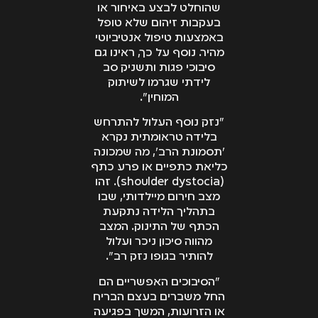
שהוחלט לבצע באיחור או
בעקבות זיהום שלא טופל
באמצעות טיפול אנטיביוטי
מהיר. נוסף על כך, ראינו גם
סיבוכי פגות ותשניק סב
לידתי שגרמו לשיתוק
המוחין".
"נזק נוסף העלול להתרחש
בלידה טראומתית נקרא
'תסמונת הרב', מה שמכונה
כליאת כתפיים או פרע כתף
(shoulder dystocia). זהו
מצב חירום מיילדותי, שבו
בתהליך הלידה נתקעת
הכתף של התינוק. המצב
מהווה סיכון ניכר ועלול
להותיר בגופו נזק רב".
"הסיבוכים האפשריים הם
החל משברים בעצם הבריח
או הזרועות, המשך בפגיעה