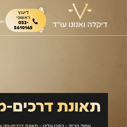
ליעוץ
ראשוני
או
052-
5610165
עמוד הבית
»
כתבו עלינו
»
תאונת דרכים-מה צר