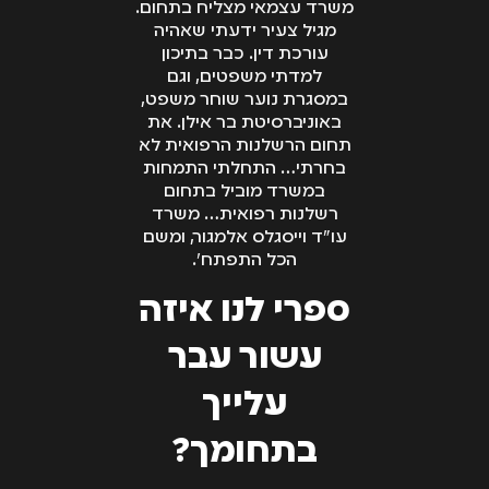
משרד עצמאי מצליח בתחום.
מגיל צעיר ידעתי שאהיה
עורכת דין. כבר בתיכון
למדתי משפטים, וגם
במסגרת נוער שוחר משפט,
באוניברסיטת בר אילן. את
תחום הרשלנות הרפואית לא
בחרתי… התחלתי התמחות
במשרד מוביל בתחום
רשלנות רפואית… משרד
עו"ד וייסגלס אלמגור, ומשם
הכל התפתח״.
ספרי לנו איזה
עשור עבר
עלייך
בתחומך?