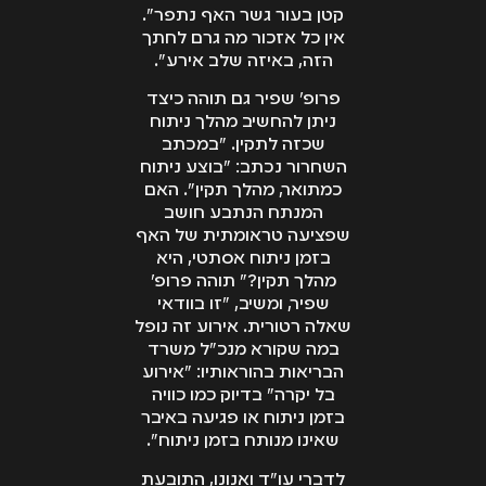
קטן בעור גשר האף נתפר".
אין כל אזכור מה גרם לחתך
הזה, באיזה שלב אירע".
פרופ' שפיר גם תוהה כיצד
ניתן להחשיב מהלך ניתוח
שכזה לתקין. "במכתב
השחרור נכתב: "בוצע ניתוח
כמתואר, מהלך תקין". האם
המנתח הנתבע חושב
שפציעה טראומתית של האף
בזמן ניתוח אסתטי, היא
מהלך תקין?" תוהה פרופ'
שפיר, ומשיב, "זו בוודאי
שאלה רטורית. אירוע זה נופל
במה שקורא מנכ"ל משרד
הבריאות בהוראותיו: "אירוע
בל יקרה" בדיוק כמו כוויה
בזמן ניתוח או פגיעה באיבר
שאינו מנותח בזמן ניתוח".
לדברי עו"ד ואנונו, התובעת