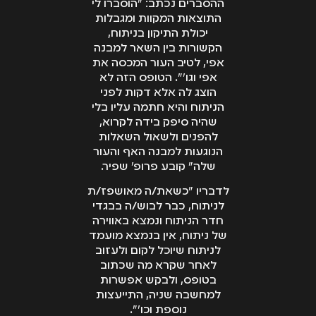
ההסברים נכתב: "הוסברו לי
התוצאות המקוות ומגבלות
יכולת התיקון בניתוח,
הקשורות בין השאר למבנה
אפי, לטיב העור המכסה את
אפי וגו'". הטופס הזה לא
הוצג לה אלא דקות לפני
הניתוח והיא חתמה עליו בלי
שהיה סיפק בידה לקרוא,
להפנים ולשאול השאלות
הנוגעות למבנה האף והעור
שלה" קובע פרופ' שפיר.
לדבריו "כשאת/ה מאושפז/ת
לניתוח, כבר לבוש/ה בבגדי
חדר הניתוח ונמצא באווירה
של ניתוח, אין בנמצא מועמד
לניתוח שיוכל לקום ולעזוב
לאחר שקרא מה שכתוב
בטופס, ולבקש אפשרות
למחשבה שניה, התייעצות
נוספת וכו'".