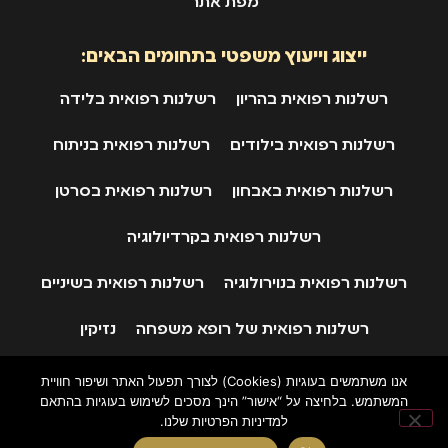
מפת אתר
ייצוג וייעוץ משפטי בתחומים הבאים:
רשלנות רפואית בהריון
רשלנות רפואית בלידה
רשלנות רפואית בילודים
רשלנות רפואית בניתוח
רשלנות רפואית באבחון
רשלנות רפואית בסרטן
רשלנות רפואית בקרדיולוגיה
רשלנות רפואית בנוירולוגיה
רשלנות רפואית בשיניים
רשלנות רפואית של רופא משפחה
נזיקין
ביטוח לאומי
תאונות דרכים
אנו משתמשים בעוגיות (Cookies) לצורך תפעול האתר ושיפור חוויית
המשתמש. בלחיצה על “אישור” הינך מסכים לשימוש בעוגיות בהתאם
למדיניות הפרטיות שלנו.
© 2024 כל הזכויות שמורות
אפיון, עיצוב ופיתוח באהבה: