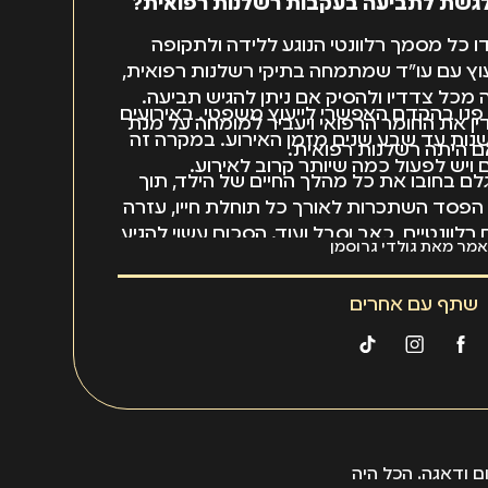
לגשת לתביעה בעקבות רשלנות רפואית?
 כל מסמך רלוונטי הנוגע ללידה ולתקופה
עוץ עם עו"ד שמתמחה בתיקי רשלנות רפואית,
מכל צדדיו ולהסיק אם ניתן להגיש תביעה.
 פנו בהקדם האפשרי לייעוץ משפטי. באירועים
ין את החומר הרפואי ויעביר למומחה על מנת
ישנות עד שבע שנים מזמן האירוע. במקרה זה
ם היתה רשלנות רפואית.
ויש לפעול כמה שיותר קרוב לאירוע.
גלם בחובו את כל מהלך החיים של הילד, תוך
הפסד השתכרות לאורך כל תוחלת חייו, עזרה
 רלוונטיים, כאב וסבל ועוד. הסכום עשוי להגיע
מר מאת גולדי גרוסמן
זה יכול לסייע לכם וליד לצלוח את האתגרים
, ולהבטיח לו בעז"ה עתיד ורוד יותר…"
שתף עם אחרים
ם ודאגה. הכל היה