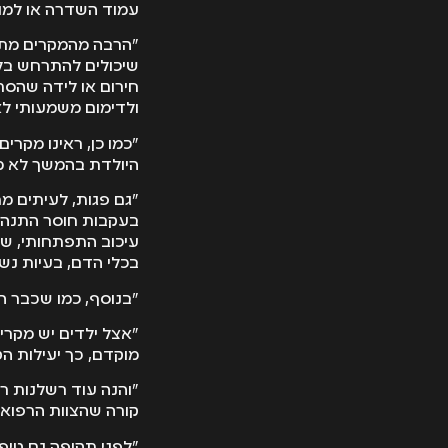
עמוד השדרה או למומ
"הרבה מהמקרים מתרח
שיכולים להתרחש בלי
חירום או לידה שהסתב
ולדימום משמעותי ל
"כמו כן, ראינו מקר
היולדת בהמשך לא מב
"גם פגות, לעיתים מ
בעקבות חוסר התנהלות
עיכוב התפתחותי, שי
בכלי הדם, בעיות נשי
"בנוסף, כמו שכבר הז
"אצל ילדים יש מקר
מוקדם, כך יעילות הט
"והנה עוד רשלנות רפ
קורה שהצוות הרפואי 
"לפני תקופה גם טיפ