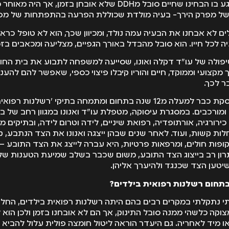
נראה כשורה, עד לרגע בו הבחינו שחיים סובל מDDH שלא אובחן בזמ
 לא אבחנו את הבעיה עמה נולד, ומכיוון שכך, הוא לא טופל כראו
יה לכל חייו. הוא סובל מהבדל באורך הגפיים, מצליעה ומכאבים בז
פולה של עו"ד דקלה ואונו, שסייעה למשפחה לתבוע את בית החו
מקצועי וממוקד, חיים והוריו קיבלו פיצוי כספי, שאפשר להם להענ
ר לכך.
עו"ד דקלה ואנונו עוסקת כבר למעלה מ12 שנה בתחום ומתמחה בתיקי 'רשלנו
ומורכבים. במסגרת עיסוקה, מטפלת עו"ד ואנונו במגוון רחב של ב
כירורגיה, אורתופדיה, רפואת שיניים, לידה וטרום לידה, ובתיקים מור
ות קשות, ועוד. לאחר שנים שבהן ייצגה ואנונו את הצד הנתבע, ק
 קופות חולים, ומרפאות פרטיות, היא עברה לייצג את הצד התובע –
יתרון רב בייצוג הצד התובע, משום שכבר בשלב שמיעת הטענות של 
טען הצד שכנגד ולהיערך אליהן.
בתחום רשלנות רפואית בילדים?
 נתקלתי במקרים רבים בהם היתה רשלנות רפואית בילדים, החל 
צוקה כלשהי ממנה סובל התינוק, אך הם לא אובחנו בזמן ולכן הוא 
ו מיד לאחריה. גם היעדר הוראה ליטול חומצה פולית עלול להביא