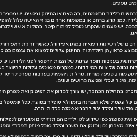
ים נוספים.
שים בלידה טראומתית, בה האם או התינוק נפגעים. יש מספר נז
דה, כמו: קרע ברחם או במקומות אחרים בגוף האישה עלול להופי
כה. יש פעמים שהקרע מוביל לניתוח קיסרי בהול והוא עשוי לגרום 
אם.
ים רבים של רשלנות רפואית במתן אפידורל. כאשר זריקת האפידור
וצע כראוי, הן היולדת והן התינוק עלולים למצוא את עצמם בסיכו
תרחשת בעקבות חוסר ערנות של הצוות הרפואי לפני הלידה, ויש 
 נכונה של צוות המיילדותי. במקרים מסוימים עלולות להיווצר בעי
תוק מוחין, פגיעה מוחית, מחלות זיהומיות בעקבות מערכת חיסון ל
מה, פיגור שכלי ופגיעה בחושים שונים.
כרנו בתחילת הכתבה, יש צורך לבדוק את הפיסוק ואת מפרק הירך, ול
ים של עקמת שלא אובחנה בזמן ולא טופלה במועד. ככל שמטפלי
יפול עולה והילד יכול להבריא ממנה בקלות יתרה.
ואית נפוצה: כפי שידוע לנו, ילדים הם תזזיתיים ומועדים לנפילו
איננו מאבחן נכון ובזמן את השבר והילד סובל מנזק תפקודי ומפג
לתי במקרה של ילד שבלע גלעין של פרי, אך הצוות הרפואי לא אב