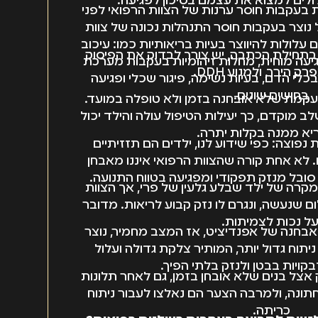
לולים למצוא את עצמם בסיכון לפגיעה.
בעקבות חוסר ערנות של הצוות הרפואי לפני
נוצר בעקבות חוסר התנהלות נכונה של צוות
 עלולות להיווצר בעיות בריאותיות כמו: עיכוב
 בתחילת הכתבה, יש צורך לבדוק את הפיסוק
גיעה מוחית, מחלות זיהומיות בעקבות מערכת
ק הירך, ולמנוע DDH.
כלי הדם, בעיות נשימה, פיגור שכלי ופגיעה
בחושים שונים.
עקמת שלא אובחנה בזמן ולא טופלה במועד.
וקדם, כך יעילות הטיפול עולה והילד יכול
יא ממנה בקלות יתרה.
 נפוצה: כפי שידוע לנו, ילדים הם תזזיתיים
. לא אחת קורה שהצוות הרפואי איננו מאבחן
 סובל מנזק תפקודי ומפגיעה בטווח התנועה.
מקרה של ילד שבלע גלעין של פרי, אך הצוות
ם שנעשה, ונגרם לו נזק קבוע לריאות. מדובר
ל נכות לצמיתות.
באבחנה של אפנדיציט, אז המצב מחמיר, נוצר
יתוח גדול יותר, המותיר צלקת גדולה ועלול
קויות בבטן ולנזק בלתי הפיך.
אצל בנים שלא אובחן בזמן, גם לאחר תלונות
ונה, ולמרבה הצער הם נאלצו לעבור ניתוח
כריתה.