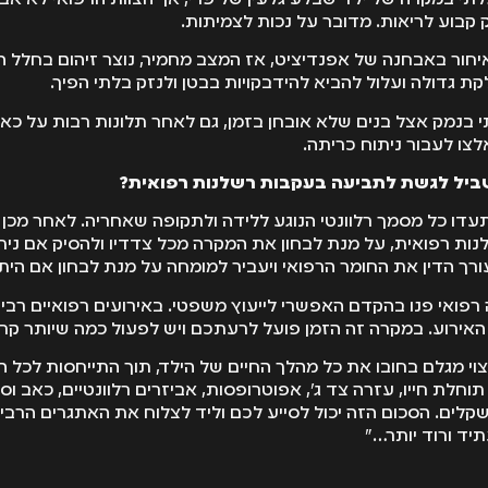
 קבוע לריאות. מדובר על נכות לצמיתות.
איחור באבחנה של אפנדיציט, אז המצב מחמיר, נוצר זיהום בחלל ה
לקת גדולה ועלול להביא להידבקויות בבטן ולנזק בלתי הפיך.
 בנמק אצל בנים שלא אובחן בזמן, גם לאחר תלונות רבות על כא
צו לעבור ניתוח כריתה.
ביל לגשת לתביעה בעקבות רשלנות רפואית?
עדו כל מסמך רלוונטי הנוגע ללידה ולתקופה שאחריה. לאחר מכן פ
ת רפואית, על מנת לבחון את המקרה מכל צדדיו ולהסיק אם ניתן
ורך הדין את החומר הרפואי ויעביר למומחה על מנת לבחון אם הי
 רפואי פנו בהקדם האפשרי לייעוץ משפטי. באירועים רפואיים רבי
אירוע. במקרה זה הזמן פועל לרעתכם ויש לפעול כמה שיותר קרוב
יצוי מגלם בחובו את כל מהלך החיים של הילד, תוך התייחסות לכל
חלת חייו, עזרה צד ג', אפוטרופסות, אביזרים רלוונטיים, כאב וסב
 שקלים. הסכום הזה יכול לסייע לכם וליד לצלוח את האתגרים הרבי
יד ורוד יותר…"