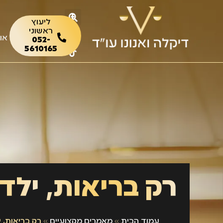
ליעוץ
ראשוני
או
052-
5610165
רק בריאות, ילד!
עמוד הבית
»
מאמרים מקצועיים
»
רק בריאות, י