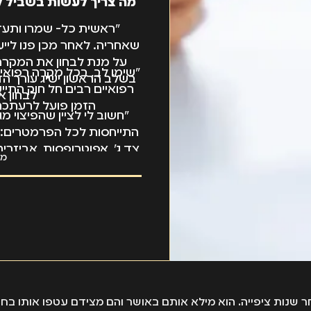
מה צריך לעשות בשביל 
"ראשית כל- שמרו ותעדו
שאחריה. לאחר מכן פנו ליי
על מנת לבחון את המקרה 
"שימו לב, בכל מקרה רפואי
בשלב הראשון ישיג עורך הד
רפואיים רבים חל חוק התי
לבחון א
הזמן פועל לרעתכם 
"חשוב לי לציין שהפיצוי מ
התייחסות לכל הפרמטרים: 
צד ג', אפוטרופסות, אביזרים
מא
למיליוני שקלים. הסכום ה
הרבים בשלום ובנוחות
חר שנות ציפייה. הוא מילא אותם באושר והם מצידם עטפו אותו בחו