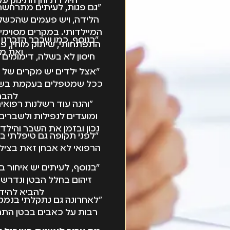
היולדת והן התינוק ע
"גם פגות, לעיתים מתרחשת 
הלידה, ויש פעמים שהכשל 
המיילדותי. במקרים מסוימים
"בנוסף, כמו שכבר הזכרנו
התפתחותי, שיתוק מוחין, פ
ואת מפר
חיסון לא בשלה, דימומים ב
"אצל ילדים יש מקרים של 
ככל שמטפלים בעקמת בשלב מ
להבר
"והנה עוד רשלנות רפואית
ומועדים לנפילות ולשברים
נכון ובזמן את השבר והילד
"לפני תקופה גם טיפלתי ב
הרפואי לא אבחן זאת בצילו
ע
"בנוסף, לעיתים יש איחור 
זיהום בחלל הבטן ונדרש נ
להביא להידב
"לאחרונה גם נתקלתי בנמק 
רבות על כאבים בבטן התחת