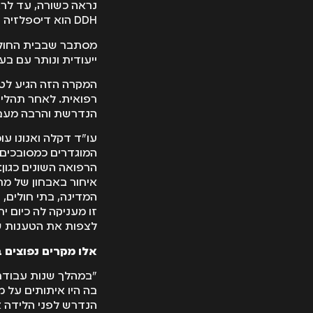
DDH הוא דיספלזיה של מפרק הירך- בעיה מולדת שכוללת הפרעה בהתפתחות של מפרק הירך.
מסתבר שבבית החולים
ייעודית ונותר עם בע
המקרה הזה הגיע לטי
רפואית. לאחר תהליך 
הנדרשת והרבה מעב
המוגדרים כמסובכים 
הרפואה השונים כגון: 
איחור באבחון של מחל
המדינה, בתי חולים,
זו מעניקה לה כיום 
לצפות את הטענות שי
אלו מקרים נפוצים 
"במהלך שנות עבודתי
בה היו איתותים על מ
הנדרש לפני הלידה א