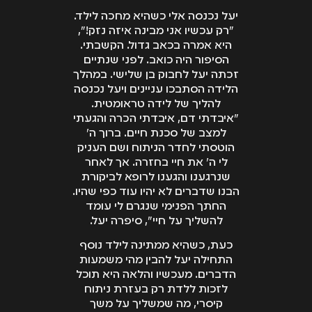
טענות הם מנסות
יעל נכנסה אלי כשהיא מחכה לילד.
למוטט אותה ומהי
"רק עכשיו אני מבינה איזה נזק!",
צורת הפעולה של
היא אמרה בכאב גדול. הקשבתי.
הסיפור היה כואב. לפני שנתיים
החברה. לכן, כיום,
זכתה יעל לחבוק בן שלישי. במהלך
כאשר מגיע לקוח
הלידה הסתבכו עניינים ויעל נכנסה
למשרדה, יחד עם
להליך של לידה טראומטית.
שמיעת התיק היא כבר
"איבדתי דם, איבדתי הכרה והגעתי
'שומעת' מה יטען הצד
למצב של סכנת חיים. ברוך ה'
השני ויודעת להשיג
הוטסתי לחדר הניתוח ושם העניק
חוות דעת ולהיערך
לי ה' את חיי בחזרה. אך לאחר
שנרגענו והגענו לרופא לביקורת
מראש לכל הטענות.
הבנו שדברים לא יהיו עוד כפי שהיו.
החתך הפנימי שנגרם לי עומד
להשליך על חיי", סיפרה יעל.
כעת, כשהיא ממתינה לילד נוסף
התחילה יעל להבין מהי משמעות
הדברים. מעכשיו והלאה היא תוכל
לזכות ללדת רק בעזרת ניתוח
קיסרי, מה שמשליך על משך