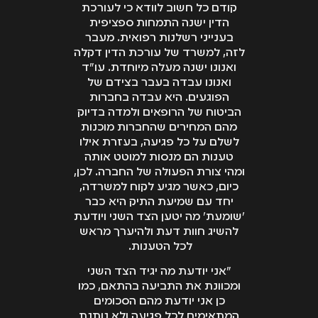
קודם כל חשוב לוודא כי לעורכת
הדין ישנה התמחות ספציפית
בענייני רשלנות רפואית. מעבר
לזה, למשרד של עורכת הדין דקלה
ואנונו ישנה מעלה מיוחדת. עו"ד
ואנונו עבדה בעבר בצידם של
הפוגעים. היא עבדה בחברות
הביטוח של הרופאים ולמדה בדיוק
מהם המחירים שהחברות מוכנות
לשלם על כל פגיעה, בעזרת אילו
טענות הם מנסות למוטט אותה
ומהי צורת הפעולה של החברה. לכן,
כיום, כאשר מגיע לקוח למשרדה,
יחד עם שמיעת התיק היא כבר
'שומעת' מה יטען הצד השני ויודעת
להשיג חוות דעת ולהיערך מראש
לכל הטענות.
"אני יודעת מה יגיד הצד השני
ומכוונת את התביעה בהתאם, כמו
כן אני יודעת מהם הסכומים
המתאימים לכל פגיעה ולא נותנת