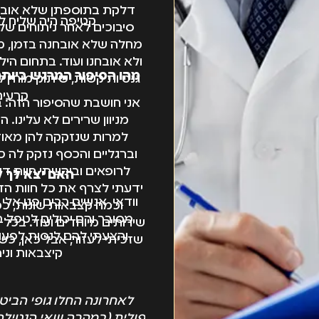
דלקת בתוספתן שלא אובחנה
קטיפה היה שליח ל
סיבוכים לאחר ניתוחים של
מחלה שלא אובחנה בזמן, מח
ולא אובחנו ועוד. בתחום הי
מהו הסיפור המרגש ביותר
גנטיות קשות, שיתוק מוחין
קרעים
אני חושבת שהסיפור הזה: 
מניוון שרירים לא עלינו.
למרות שנזקקה להן מאוד.
וברגליים והכסף נזקק לה כ
לרופאים וביקשתי חוות ד
האם יצא לך 
ידעתי לצרף את כל חוות ה
וודאי, אנשים רבים פנו א
וכמה קצבאות שונות, כמ
מסובך והם יכולים לטפל 
שירותים מיוחדים ועוד. בכ
והצעתי להם לנסות לפעול
שזכיתי לעזור, אבל כאן, כש
קיצבאות וני
לאחרונה החלו גופי הביט
פולית (במקרה שאי הנטילה