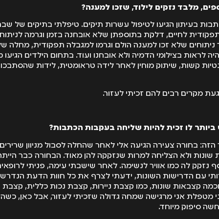
פים, מלבד נזקים לילוד, שזכו למענה?
ות בעיתון הגיעו לטיפול עשרות תיקים. טיפלתי בתיקים של שבר
תפקודית לחיים, דלקת בתוספתן שלא אובחנה בזמן וגרמה לניתוח
ר ניתוחים שלא זכו למענה הולם וגרמו למגבלה תפקודית, מחלה של
ה לראות בצילומי הדמיה ולא אובחנו ועוד. בתחום הילדים הגיעו 
טיות קשות, שיתוק מוחין לאחר לידה טראומטית, לידות שהסתבכו ו
עת מקרים רבים להם זכיתי לעזור.
ביותר לו זכית להיות שליחה בעקבות הכתבות?
זה: בחורה צעירה הגיעה אלי לאחר שהחלה לסבול מניוון שרירים ל
שונות ולא הצליחה למרות שנזקקה להן מאוד. הבחורה כבר הייתה
סף נזקק לה כמו אוויר לנשימה. לאחר שישבתי עימה, פניתי לרופאים
תי עם הדרישות השונות, ידעתי לצרף את כל חוות הדעת הנדרש
כמה קצבאות שונות, כמו קצבת ניירות, קצבת נכות כללית, קצבת ש
י מטפלת אני מרגישה שמחה גדולה שזכיתי לעזור, אבל כאן, כשהע
חשה סיפוק מיוחד.