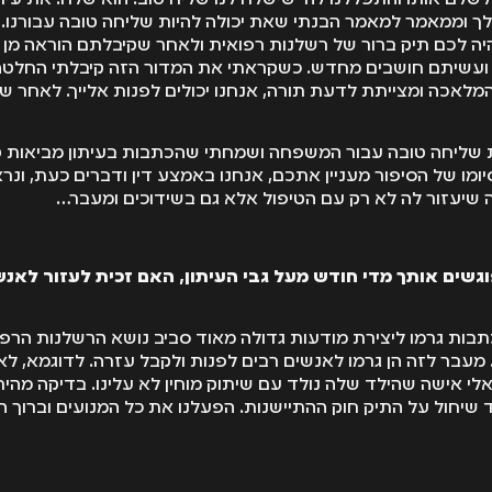
 וממאמר למאמר הבנתי שאת יכולה להיות שליחה טובה עבורנו. 
יה לכם תיק ברור של רשלנות רפואית ולאחר שקיבלתם הוראה מ
עשיתם חושבים מחדש. כשקראתי את המדור הזה קיבלתי החלטה
המלאכה ומצייתת לדעת תורה, אנחנו יכולים לפנות אלייך. לאחר ש
ות שליחה טובה עבור המשפחה ושמחתי שהכתבות בעיתון מביאות ט
 סיומו של הסיפור מעניין אתכם, אנחנו באמצע דין ודברים כעת, 
שיעזור לה לא רק עם הטיפול אלא גם בשידוכים ומעבר…
גשים אותך מדי חודש מעל גבי העיתון, האם זכית לעזור לאנ
בות גרמו ליצירת מודעות גדולה מאוד סביב נושא הרשלנות הרפ
ן. מעבר לזה הן גרמו לאנשים רבים לפנות ולקבל עזרה. לדוגמא, 
לי אישה שהילד שלה נולד עם שיתוק מוחין לא עלינו. בדיקה מהירה
שיחול על התיק חוק ההתיישנות. הפעלנו את כל המנועים וברוך ה