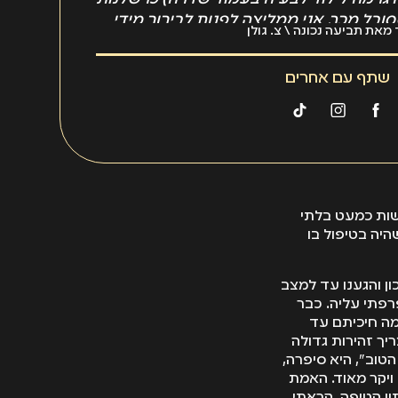
ובל מכך, אני ממליצה לפנות לבירור מידי
את תביעה נכונה \ צ. גולן
 על המקרה חוק ההתיישנות.
שתף עם אחרים
שות כמעט בלתי
היה בטיפול בו
כון והגענו עד למצב
רפתי עליה. כבר
מה חיכיתם עד
יך זהירות גדולה
טוב", היא סיפרה,
 ויקר מאוד. האמת
ון קטיפה. קראתי