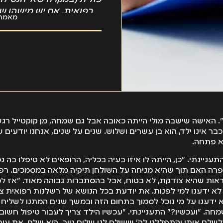
רפואית. אם יש מישהו שס
מאמר מ
לפני שיחול
 האישה שישבה מולי הייתה כאובה אבל גם שמחה, מן קוקטייל רג
כבר אינו ילד, הוא בן עשרים ושלוש. שנים על שנים, אנחנו יודעים ש
א פתחה.
עניינתי. "כן, הייתה לו איזו בעיה בכליה, הרופאים לא טיפלו בה נ
פרה האם תוך שהיא מניחה על השולחן תיקיה מלאה במסמכים. רפ
ראות שהיא צודקת, לא בטוח, אבל בהסתברות גבוהה מאוד. "אז ל
לא ידענו למי לפנות. את יודעת בכל הנושא של רשלנות רפואית צר
 ידענו על מי נוכל לסמוך בתחום הזה ובמשך שנים המתנו לשליח ה
חה. "ועכשיו?" התעניינתי. "עכשיו הילד צריך לעבור טיפול חשוב
לשלם אותו והתפללנו לה' שישלח לנו שליח טוב. הוא שלח. את עית