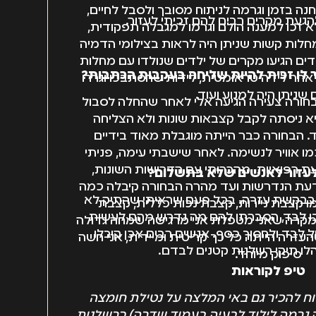
 בזמן וגרמה לניתוח מסובך ולסבל לחיים,
הגעת מקרים רבים להם זכיתי לעזור.
א זכו למענה הולם וגרמו למגבלה תפקודית,
לות קשות שניתן היה לראות בצילומי הדמיה
לדים הגיעו מקרים של ילדים שנולדו עם מחלות
 לו זכית להיות שליחה בעקבות הכתבות?
 לאחר לידה טראומטית, לידות שהסתבכו וגררו
 שניתן היה למנוע ועוד.
בחורה צעירה הגיעה אלי לאחר שהחלה לסבול
 היא ניסתה לקבל קצבאות שונות ולא הצליחה
 הבחורה כבר הייתה מוגבלת מאוד בידיים
מו אוויר לנשימה. לאחר שישבתי עימה, פניתי
עת רפואיות. מהכרותי עם הדרישות השונות,
לעזור לאנשים שלא בתשלום?
דעת הנדרשות ועד מהרה הבחורה קיבלה כמה
לי בבקשת עזרה. בכל פעם שראיתי שהתיק לא
ו קצבת ניירות, קצבת נכות כללית, קצבת
בו לבד, הסברתי להם מה נדרש מהם לעשות
ל מקרה שאני מטפלת אני מרגישה שמחה גדולה
 לבד ולחסוך כסף. אנשים רבים אכן קיבלו
העזרה הייתה כל כך קריטית ומיידית, אני חשה
הלו תיקי רשלנות קטנים לבדם.
סיפוק מיוחד.
טיפ לקוראות
וח להכיר גם באי המלצה על נטילת חומצה
 גרמה לילוד לבעיה בעמוד שדרה) כרשלנות