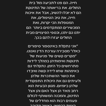
חייה. הם פנו לתביעה מול בית
החולים. את בריאותה של התינוקת
הם לא יוכלו להשיב, אבל את איכות
חייה, את טיב הטיפולים, את
המטפלות הכי יקרות, ואת
המכשירים המתקדמים ביותר הם
יתנו גם יתנו, וכספי הפיצויים מבית
החולים יעזרו להם בכך.
"אני נתקלת באינספור סיפורים
כאלו" מסבירה עורכת הדין ואנונו.
"מקרים קשים של פגיעות של
תינוקות ואימותיהן במהלך לידות
מתרחשים כל הזמן. נתקלתי גם
באימהות שחוו לידה קשה ואיבדו
את כושר ההשתכרות שלהן
ולעיתים גם את היכולת התפקודית
שלהן ביומיום. מגוון הבעיות הוא
רחב מאד הן אצל האם והן אצל
התינוק, והמכנה המשותף לכולם
פעמים רבות הוא מחדלים של
הצוות הרפואי. כאשר מדובר