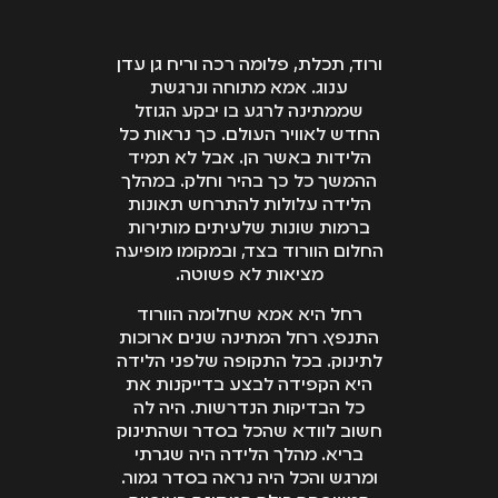
רפואית בתקופת טרום
בהתמודדות עם
בשלב הזה ממהרים
הפרמטרים: הפסד
הלידה או במהלכה.
טענות ההגנה של
לבצע ניתוח קיסרי
השתכרות לאורך כל
הנתבע.
דחוף. לעיתים הכשל
ורוד, תכלת, פלומה רכה וריח גן עדן
תוחלת חייו, עזרה צד
נגרם בעקבות ניטור
ענוג. אמא מתוחה ונרגשת
ג', אפוטרופסות, אביזרי
לקוי, שלא זיהה מצוקה
שממתינה לרגע בו יבקע הגוזל
עזר רלוונטיים, כאב
החדש לאוויר העולם. כך נראות כל
אצל התינוק, לעיתים
וסבל ועוד. הסכום עשוי
הלידות באשר הן. אבל לא תמיד
זה קורה בעקבות ניתוח
להגיע למיליוני שקלים,
ההמשך כל כך בהיר וחלק. במהלך
קיסרי שהוחלט לבצע
אותם תוכלו לגייס
הלידה עלולות להתרחש תאונות
באיחור או בעקבות
לטובת חיים טובים יותר,
ברמות שונות שלעיתים מותירות
זיהום שלא נתנו לו
החלום הוורוד בצד, ובמקומו מופיעה
רגועים ואיכותיים ככל
טיפול אנטיביוטי מהיר.
מציאות לא פשוטה.
האפשר בעז"ה.
גם פגות ותשניק סב
רחל היא אמא שחלומה הוורוד
לידתי עלולים לגרום
התנפץ. רחל המתינה שנים ארוכות
לשיתוק המוחין.
לתינוק. בכל התקופה שלפני הלידה
היא הקפידה לבצע בדייקנות את
כל הבדיקות הנדרשות. היה לה
חשוב לוודא שהכל בסדר ושהתינוק
בריא. מהלך הלידה היה שגרתי
ומרגש והכל היה נראה בסדר גמור.