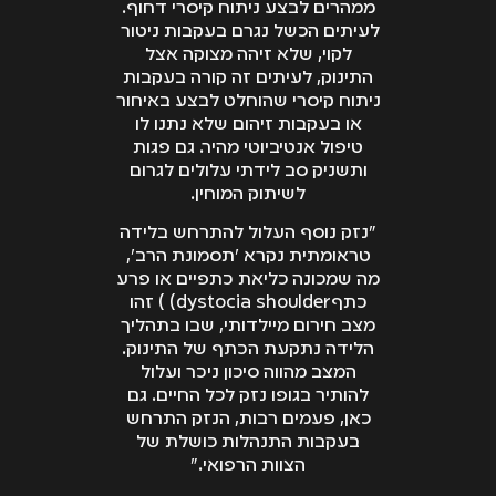
ממהרים לבצע ניתוח קיסרי דחוף.
לעיתים הכשל נגרם בעקבות ניטור
לקוי, שלא זיהה מצוקה אצל
התינוק, לעיתים זה קורה בעקבות
ניתוח קיסרי שהוחלט לבצע באיחור
או בעקבות זיהום שלא נתנו לו
טיפול אנטיביוטי מהיר. גם פגות
ותשניק סב לידתי עלולים לגרום
לשיתוק המוחין.
"נזק נוסף העלול להתרחש בלידה
טראומתית נקרא 'תסמונת הרב',
מה שמכונה כליאת כתפיים או פרע
כתףdystocia shoulder) ) זהו
מצב חירום מיילדותי, שבו בתהליך
הלידה נתקעת הכתף של התינוק.
המצב מהווה סיכון ניכר ועלול
להותיר בגופו נזק לכל החיים. גם
כאן, פעמים רבות, הנזק התרחש
בעקבות התנהלות כושלת של
הצוות הרפואי."