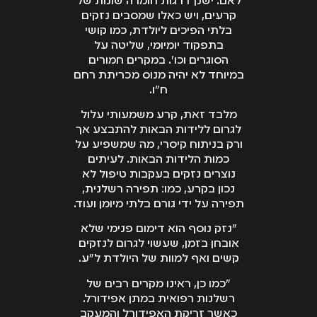
לאם. ישנן דרגות חומרה שונות של
קרעים, ויש כאלו שמסבים נזקים
בלתי הפיכים ליולדת, כמו קושי
בתפקוד יומיומי, שליטה על
הסוגרים וכו'. במקרים חמורים
במיוחד לא יהיה מנוס מכריתת רחם
ח"ו.
מלבד זאת, קרע משמעותי עלול
לגרום ללידות הבאות להתבצע אך
ורק בניתוח קיסרי, מה שמשפיע על
כמות הלידות הבאות. לעיתים
נוצרים נזקים בעקבות טיפול לא
נכון בקרע, כמו: תפירה רשלנית,
תפירה על ידי גורם בלתי מיומן ועוד.
"נזק נוסף הוא דימום פנימי שלא
אובחן בזמן, שעשוי לגרום לנזקים
קשים ואף למוות של היולדת ל"ע.
"כמו כן, ראינו מקרים רבים של
רשלנות רפואית במתן אפידורל.
כאשר זריקת האפידורל והמעקב