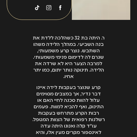
הפרמטרים: הנזקים
מומים ביילוד. חשוב
הגופניים והנפשיים
ליטול אותה מספר
וההשפעה של הנזק
חודשים לפני
לטווח הארוך. אני
שמתבשרים על
אישית ליוויתי תיק של
הצטרפות תינוק חדש
אישה שנאלצו לכרות
ר. היתה בת 32 כשהלכה ללדת את
למשפחה, והיא יעילה
בנה השביעי. במהלך הלידה משהו
את רחמה בעקבות
עד לשבוע השישי.
השתבש. נוצר קרע משמעותי,
קרע ברחם. הפיצוי
במידה והרופא לא
שגרם לה לדימום פנימי משמעותי.
שקיבלה משקף את כל
למרבה הצער היא לא שרדה את
הורה לאישה בגיל
המכלול, כולל הידיעה
הלידה. תינוקה נותר יתום, כמו יתר
פוריות ליטול חומצה
שלא תוכל להביא
אחיו.
פולית ונולד תינוק עם
ילדים לעולם.
מום, ניתן לתבוע אותו
קרע שנוצר בעקבות לידה איינו
על רשלנות".
דבר נדיר, אך במצבים מסוימים
עלול להוות סכנה לחיי האם או
התינוק, ואף להביא למוות. פעמים
רבות הקרע מתרחש בעקבות
רשלנות רפואית של הצוות המטפל.
עו"ד קלה ואנונו היתה עדה
לאינספור מקרים מעין אלו, והיא