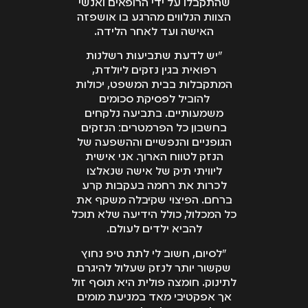
שהתקבלו על ידי הרופאים ואנשי
הצוות הנלווים מהרגע בו אושפזה
האישה ועד לאחר הלידה.
"יש לדעת שתביעות רשלנות
רפואית בגין נזקים ליולדת,
המתקבלות בבית המשפט, יכולות
להוביל לפסיקת סכומים
משמעותיים. בתביעה נלקחים
בחשבון כל הפרמטרים: הנזקים
הגופניים והנפשיים וההשפעה של
הנזק לטווח הארוך. אני אישית
ליוויתי תיק של אישה שנאלצו
לכרות את רחמה בעקבות קרע
ברחם. הפיצוי שקיבלה משקף את
כל המכלול, כולל הידיעה שלא תוכל
להביא ילדים לעולם.
"לסיום, חשוב לי לתת טיפ נחוץ
שקשור יותר לנזק שעלול להיגרם
לתינוק. חומצה פולית היא תוסף זול
אך אפקטיבי מאד במניעת מומים