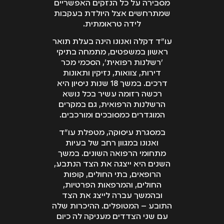
מסבירה על כל הנזקים האפשריים
שמתרחשים אצל היולדת בעקבות
לידה טראומתית.
עו"ד דקלה ואנונו הינה בעלת תואר
ראשון במשפטים, מתמחה בתיקי
'רשלנות רפואית', הסכמי מכר
דירות, צוואות, נזיקין ותאונות
דרכים. במשך 18 שנות ניסיון היא
רכשה רזומה עשיר בכל נושא
הרשלנות הרפואית, גם במקרים
המוגדרים כמסובכים ומורכבים.
במסגרת עיסוקה, מטפלת עו"ד
ואנונו במגוון רחב של בעיות
מתחומי הרפואה השונים. במשך
השנים היא ייצגה את הצד הנתבע,
הרופאים, בתי החולים, קופות
החולים, והמרפאות הפרטיות,
ובהמשך עברה לייצג את הצד
התובע – המטופלים. ההיכרות שלה
עם שני הצדדים מעניקה לה כיום