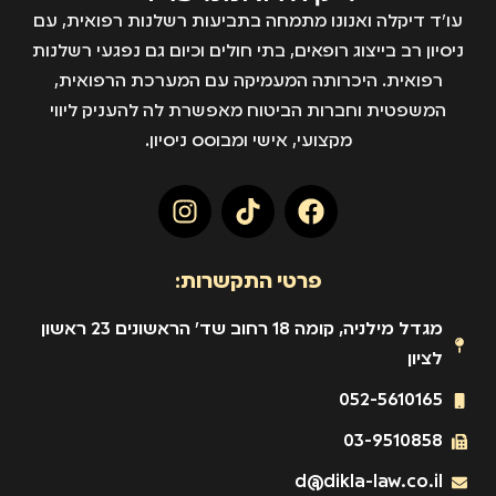
עו״ד דיקלה ואנונו מתמחה בתביעות רשלנות רפואית, עם
ניסיון רב בייצוג רופאים, בתי חולים וכיום גם נפגעי רשלנות
רפואית. היכרותה המעמיקה עם המערכת הרפואית,
המשפטית וחברות הביטוח מאפשרת לה להעניק ליווי
מקצועי, אישי ומבוסס ניסיון.
פרטי התקשרות:
מגדל מילניה, קומה 18 רחוב שד' הראשונים 23 ראשון
לציון
052-5610165
03-9510858
d@dikla-law.co.il