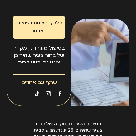
כללי
,
רשלנות רפואית
באבחון
בטיפול משרדנו, מקרה
של בחור צעיר שהיה בן
28 שנה, הגיע לבית
חולים עם מצוקה
נשימתית, הצוות
שתף עם אחרים
הרפואי לא אבחן את
ממצב, היה צריך לטפל
בו מבחינה נשימתית
ולהעביר אותו לחדר
טיפול נמרץ, לא היה
מקום בחדר טיפול
בטיפול משרדנו, מקרה של בחור
נמרץ והוא נפטר
צעיר שהיה בן 28 שנה, הגיע לבית
כעבור מספר שעות.