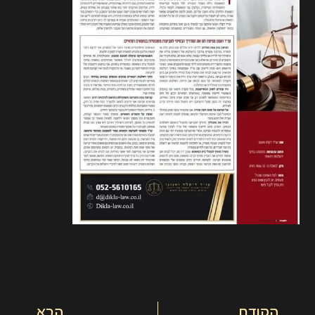
הקודם
הבא