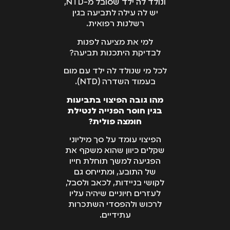
ונולד לה ילד שסובל מ-NTD,
יש לה עילה לתביעה בגין
רשלנות רפואית.
למי את מציעה לפנות
לבדיקת היתכנות תביעה?
לכל מי שנולד לה ילד עם מום
בעמוד השדרה (NTD).
מהו גובה הפיצוי בתביעות
בגין חוסר הפנייה לנטילת
חומצה פולית?
הפיצוי עומד על סך מיליוני
שקלים כיוון שהוא משקף את
הפגיעה למשך תוחלת חייו
של התובע, ומתייחס גם
לקושי בניידות, לכאב ולסבל,
לעזרים חיוניים שיהיה עליו
לרכוש ולהפסדי השתכרות
עתידיים.