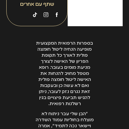
החברה. לכן, כיום,
שתף עם אחרים
כאשר מגיע לקוח
למשרדה, יחד עם
שמיעת התיק היא כבר
'שומעת' מה יטען הצד
השני ויודעת להשיג
חוות דעת ולהיערך
בספרות הרפואית המקצועית
מופיעה הנחיה ליטול חומצה
מראש לכל הטענות.
פולית לאורך כל תקופת
הפריון של האישה לצורך
מניעת מומים בעובר. רופא
מטפל מחויב להנחות את
האישה ליטול חומצה פולית
ואם לא עשה כן ובעקבות
זאת נגרם נזק לעובר, ניתן
להגיש תביעת פיצויים בגין
רשלנות רפואית.
"הבן שלי עבר ניתוח לא
מוצלח בחוליות עמוד השדרה
ויישאר נכה לתמיד", אמרה