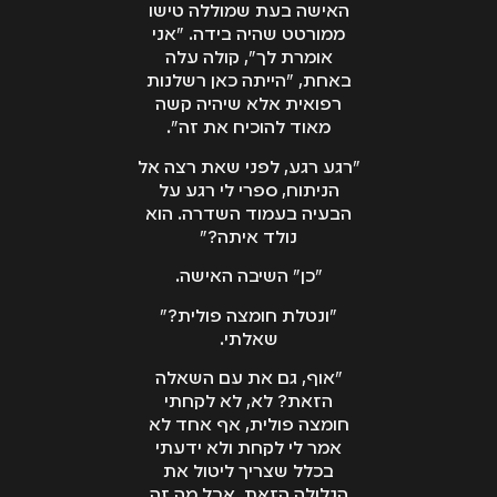
האישה בעת שמוללה טישו
ממורטט שהיה בידה. "אני
אומרת לך", קולה עלה
באחת, "הייתה כאן רשלנות
רפואית אלא שיהיה קשה
מאוד להוכיח את זה".
"רגע רגע, לפני שאת רצה אל
הניתוח, ספרי לי רגע על
הבעיה בעמוד השדרה. הוא
נולד איתה?"
"כן" השיבה האישה.
"ונטלת חומצה פולית?"
שאלתי.
"אוף, גם את עם השאלה
הזאת? לא, לא לקחתי
חומצה פולית, אף אחד לא
אמר לי לקחת ולא ידעתי
בכלל שצריך ליטול את
הגלולה הזאת. אבל מה זה