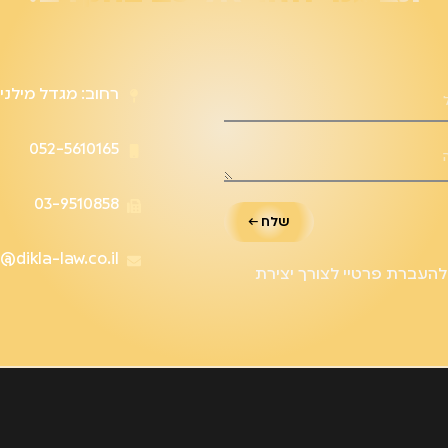
רחוב: מגדל מילניה, קומה 18. שד' הראשונ
052-5610165
03-9510858
שלח ←
@dikla-law.co.il
העברת פרטיי לצורך יצירת